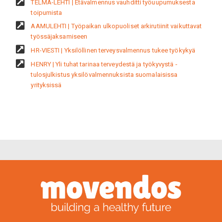
TELMA-LEHTI | Etävalmennus vauhditti työuupumuksesta
toipumista
AAMULEHTI | Työpaikan ulkopuoliset arkirutiinit vaikuttavat
työssäjaksamiseen
HR-VIESTI | Yksilöllinen terveysvalmennus tukee työkykyä
HENRY | Yli tuhat tarinaa terveydestä ja työkyvystä -
tulosjulkistus yksilövalmennuksista suomalaisissa
yrityksissä