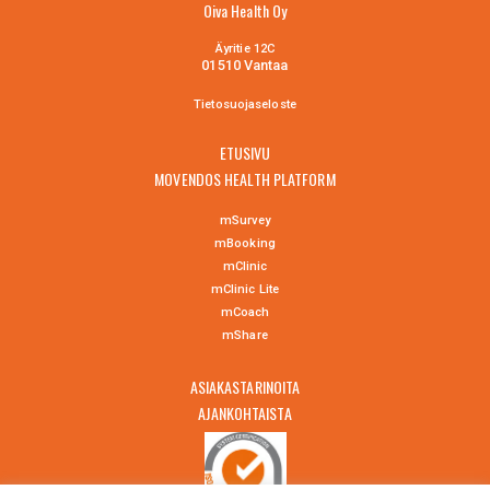
Oiva Health Oy
Äyritie 12C
01510 Vantaa
Tietosuojaselo
ste
ETUSIVU
MOVENDOS HEALTH PLATFORM
mSurvey
mBooking
mClinic
mClinic Lite
mCoach
mShare
ASIAKASTARINOITA
AJANKOHTAISTA