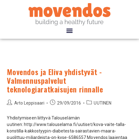
Movendos ja Eliva yhdistyvät -
Valmennuspalvelut
teknologiaratkaisujen rinnalle
Arto Leppisaari
29/09/2016
UUTINEN
Yhdistymiseen liittyvä Talouselämän
uutinen: http://www.talouselama.fi/uutiset/kova-vaite-talla-
konstilla-kakkostyypin-diabetesta-sairastavien-maara-
puolittuu-miljardeista-on-kyse-6586557 Movendos laajentaa