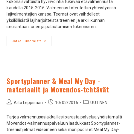
kokonaisvaltaista hyvinvointia tukevaa etävalmennusta
kaudella 2015-2016. Valmennus toteutettiin yhteistyössä
lajivalmentajien kanssa. Teemat ovat vaihdelleet
yksilöllisistä lajiharjoitteista treenien ja arkiliikunnan
seurantaan, unen ja palautumisen tukemiseen,…
Jatka Lukemista
Sportyplanner & Meal My Day -
materiaalit ja Movendos-tehtävät
Arto Leppisaari
10/02/2016
UUTINEN
Tarjoa valmennusasiakkaillesi parasta palvelua yhdistämällä
Movendos-valmennuspalveluun laadukkaat Sportyplanner-
treeniohjelmat videoineen sekä monipuoliset Meal My Day-