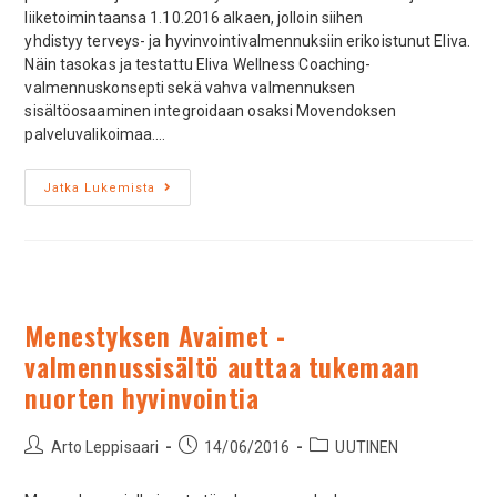
liiketoimintaansa 1.10.2016 alkaen, jolloin siihen
yhdistyy terveys- ja hyvinvointivalmennuksiin erikoistunut Eliva.
Näin tasokas ja testattu Eliva Wellness Coaching-
valmennuskonsepti sekä vahva valmennuksen
sisältöosaaminen integroidaan osaksi Movendoksen
palveluvalikoimaa.…
Jatka Lukemista
Menestyksen Avaimet -
valmennussisältö auttaa tukemaan
nuorten hyvinvointia
Arto Leppisaari
14/06/2016
UUTINEN