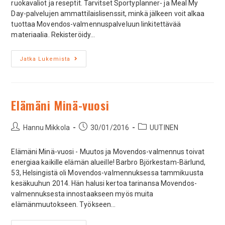
ruokavaliot ja reseptit. Tarvitset Sportyplanner- ja Meal My
Day-palvelujen ammattilaislisenssit, minkä jälkeen voit alkaa
tuottaa Movendos-valmennuspalveluun linkitettävää
materiaalia. Rekisteröidy…
Jatka Lukemista
Elämäni Minä-vuosi
Hannu Mikkola
30/01/2016
UUTINEN
Elämäni Minä-vuosi - Muutos ja Movendos-valmennus toivat
energiaa kaikille elämän alueille! Barbro Björkestam-Bärlund,
53, Helsingistä oli Movendos-valmennuksessa tammikuusta
kesäkuuhun 2014. Hän halusi kertoa tarinansa Movendos-
valmennuksesta innostaakseen myös muita
elämänmuutokseen. Työkseen…