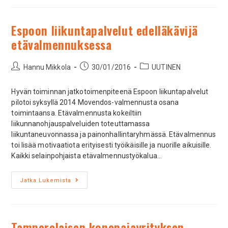
Espoon liikuntapalvelut edelläkävijä
etävalmennuksessa
Hannu Mikkola
30/01/2016
UUTINEN
Hyvän toiminnan jatkotoimenpiteenä Espoon liikuntapalvelut
pilotoi syksyllä 2014 Movendos-valmennusta osana
toimintaansa. Etävalmennusta kokeiltiin
liikunnanohjauspalveluiden toteuttamassa
liikuntaneuvonnassa ja painonhallintaryhmässä. Etävalmennus
toi lisää motivaatiota erityisesti työikäisille ja nuorille aikuisille.
Kaikki selainpohjaista etävalmennustyökalua…
Jatka Lukemista
Tamperelaisen konepajayrityksen