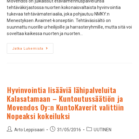
Movendos on julkaissut etävalmennuspalvelunsa
tehtäväkirjastossa nuorten kokonaisvaltaista hyvinvointia
tukevaa tehtävämateriaalia, joka pohjautuu NMKY:n
Menestyksen Avaimet-konseptiin. Tehtäväsisältö on
suunnattu nuorille urheilijoille ja harrasteryhmille, mutta sitä voi
soveltaa kaikessa nuorten ja nuorten…
Jatka Lukemista
Hyvinvointia lisääviä lähipalveluita
Kalasatamaan – Kuntoutussäätiön ja
Movendos Oy:n KuntoKaverit valittiin
Nopeaksi kokeiluksi
Arto Leppisaari
31/05/2016
UUTINEN