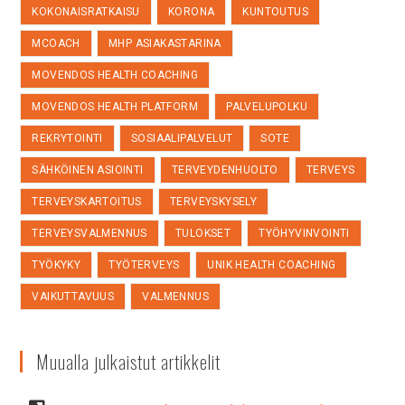
KOKONAISRATKAISU
KORONA
KUNTOUTUS
MCOACH
MHP ASIAKASTARINA
MOVENDOS HEALTH COACHING
MOVENDOS HEALTH PLATFORM
PALVELUPOLKU
REKRYTOINTI
SOSIAALIPALVELUT
SOTE
SÄHKÖINEN ASIOINTI
TERVEYDENHUOLTO
TERVEYS
TERVEYSKARTOITUS
TERVEYSKYSELY
TERVEYSVALMENNUS
TULOKSET
TYÖHYVINVOINTI
TYÖKYKY
TYÖTERVEYS
UNIK HEALTH COACHING
VAIKUTTAVUUS
VALMENNUS
Muualla julkaistut artikkelit