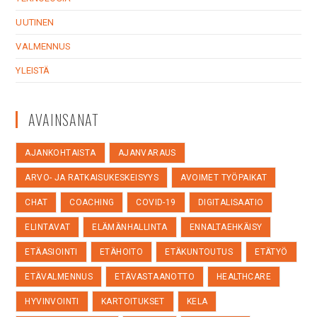
UUTINEN
VALMENNUS
YLEISTÄ
AVAINSANAT
AJANKOHTAISTA
AJANVARAUS
ARVO- JA RATKAISUKESKEISYYS
AVOIMET TYÖPAIKAT
CHAT
COACHING
COVID-19
DIGITALISAATIO
ELINTAVAT
ELÄMÄNHALLINTA
ENNALTAEHKÄISY
ETÄASIOINTI
ETÄHOITO
ETÄKUNTOUTUS
ETÄTYÖ
ETÄVALMENNUS
ETÄVASTAANOTTO
HEALTHCARE
HYVINVOINTI
KARTOITUKSET
KELA