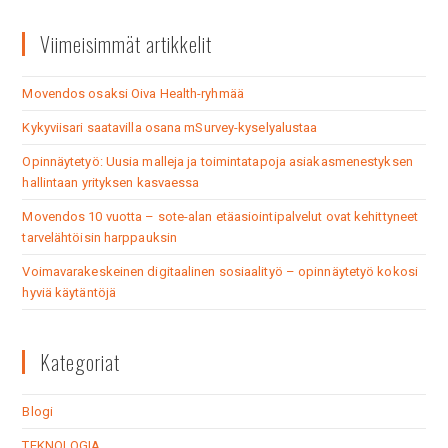
Viimeisimmät artikkelit
Movendos osaksi Oiva Health-ryhmää
Kykyviisari saatavilla osana mSurvey-kyselyalustaa
Opinnäytetyö: Uusia malleja ja toimintatapoja asiakasmenestyksen
hallintaan yrityksen kasvaessa
Movendos 10 vuotta – sote-alan etäasiointipalvelut ovat kehittyneet
tarvelähtöisin harppauksin
Voimavarakeskeinen digitaalinen sosiaalityö – opinnäytetyö kokosi
hyviä käytäntöjä
Kategoriat
Blogi
TEKNOLOGIA