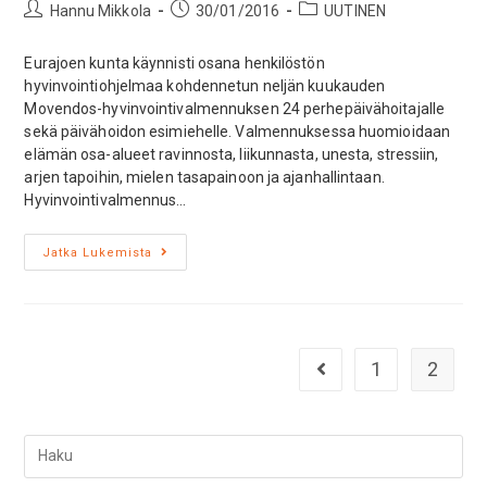
Hannu Mikkola
30/01/2016
UUTINEN
Eurajoen kunta käynnisti osana henkilöstön
hyvinvointiohjelmaa kohdennetun neljän kuukauden
Movendos-hyvinvointivalmennuksen 24 perhepäivähoitajalle
sekä päivähoidon esimiehelle. Valmennuksessa huomioidaan
elämän osa-alueet ravinnosta, liikunnasta, unesta, stressiin,
arjen tapoihin, mielen tasapainoon ja ajanhallintaan.
Hyvinvointivalmennus…
Jatka Lukemista
1
2