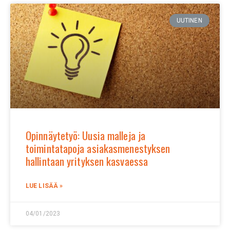
UUTINEN
Opinnäytetyö: Uusia malleja ja
toimintatapoja asiakasmenestyksen
hallintaan yrityksen kasvaessa
LUE LISÄÄ »
04/01/2023