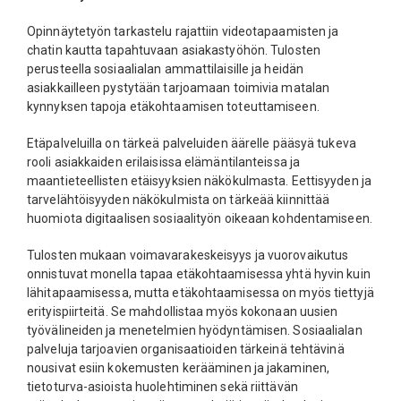
Opinnäytetyön tarkastelu rajattiin videotapaamisten ja
chatin kautta tapahtuvaan asiakastyöhön. Tulosten
perusteella sosiaalialan ammattilaisille ja heidän
asiakkailleen pystytään tarjoamaan toimivia matalan
kynnyksen tapoja etäkohtaamisen toteuttamiseen.
Etäpalveluilla on tärkeä palveluiden äärelle pääsyä tukeva
rooli asiakkaiden erilaisissa elämäntilanteissa ja
maantieteellisten etäisyyksien näkökulmasta. Eettisyyden ja
tarvelähtöisyyden näkökulmista on tärkeää kiinnittää
huomiota digitaalisen sosiaalityön oikeaan kohdentamiseen.
Tulosten mukaan voimavarakeskeisyys ja vuorovaikutus
onnistuvat monella tapaa etäkohtaamisessa yhtä hyvin kuin
lähitapaamisessa, mutta etäkohtaamisessa on myös tiettyjä
erityispiirteitä. Se mahdollistaa myös kokonaan uusien
työvälineiden ja menetelmien hyödyntämisen. Sosiaalialan
palveluja tarjoavien organisaatioiden tärkeinä tehtävinä
nousivat esiin kokemusten kerääminen ja jakaminen,
tietoturva-asioista huolehtiminen sekä riittävän