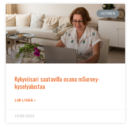
UUTINEN
Kykyviisari saatavilla osana mSurvey-
kyselyalustaa
LUE LISÄÄ »
15/05/2023