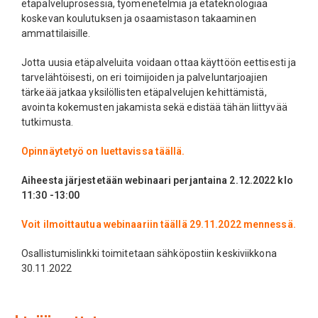
etäpalveluprosessia, työmenetelmiä ja etäteknologiaa
koskevan koulutuksen ja osaamistason takaaminen
ammattilaisille.
Jotta uusia etäpalveluita voidaan ottaa käyttöön eettisesti ja
tarvelähtöisesti, on eri toimijoiden ja palveluntarjoajien
tärkeää jatkaa yksilöllisten etäpalvelujen kehittämistä,
avointa kokemusten jakamista sekä edistää tähän liittyvää
tutkimusta.
Opinnäytetyö on luettavissa täällä.
Aiheesta järjestetään webinaari perjantaina 2.12.2022 klo
11:30 -13:00
Voit ilmoittautua webinaariin täällä 29.11.2022 mennessä.
Osallistumislinkki toimitetaan sähköpostiin keskiviikkona
30.11.2022