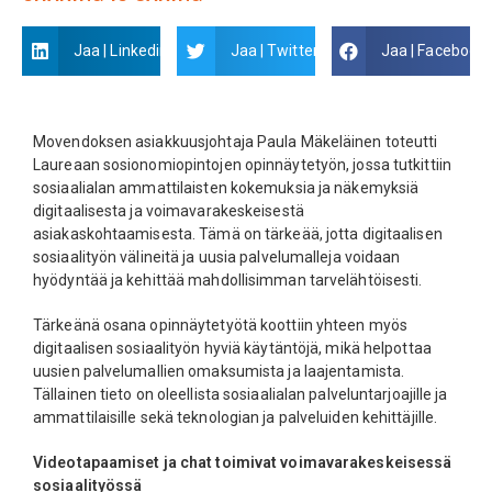
Jaa | Linkedin
Jaa | Twitter
Jaa | Facebook
Movendoksen asiakkuusjohtaja Paula Mäkeläinen toteutti
Laureaan sosionomiopintojen opinnäytetyön, jossa tutkittiin
sosiaalialan ammattilaisten kokemuksia ja näkemyksiä
digitaalisesta ja voimavarakeskeisestä
asiakaskohtaamisesta. Tämä on tärkeää, jotta digitaalisen
sosiaalityön välineitä ja uusia palvelumalleja voidaan
hyödyntää ja kehittää mahdollisimman tarvelähtöisesti.
Tärkeänä osana opinnäytetyötä koottiin yhteen myös
digitaalisen sosiaalityön hyviä käytäntöjä, mikä helpottaa
uusien palvelumallien omaksumista ja laajentamista.
Tällainen tieto on oleellista sosiaalialan palveluntarjoajille ja
ammattilaisille sekä teknologian ja palveluiden kehittäjille.
Videotapaamiset ja chat toimivat voimavarakeskeisessä
sosiaalityössä