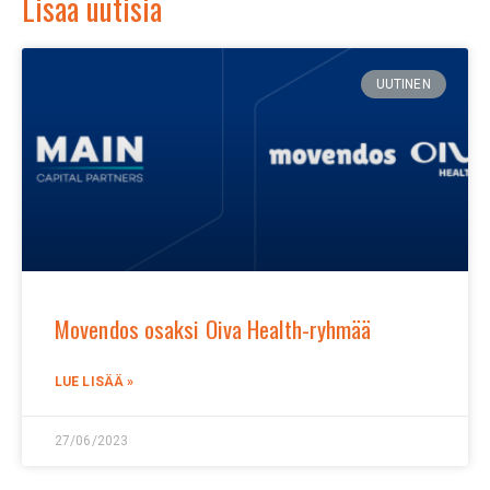
Lisää uutisia
UUTINEN
Movendos osaksi Oiva Health-ryhmää
LUE LISÄÄ »
27/06/2023