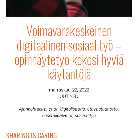
Voimavarakeskeinen
digitaalinen sosiaalityö –
opinnäytetyö kokosi hyviä
käytäntöjä
marraskuu 22, 2022
UUTINEN
Ajankohtaista
,
chat
,
digitalisaatio
,
etävastaanotto
,
sosiaalipalvelut
,
sosiaalityö
SHARING IS CARING