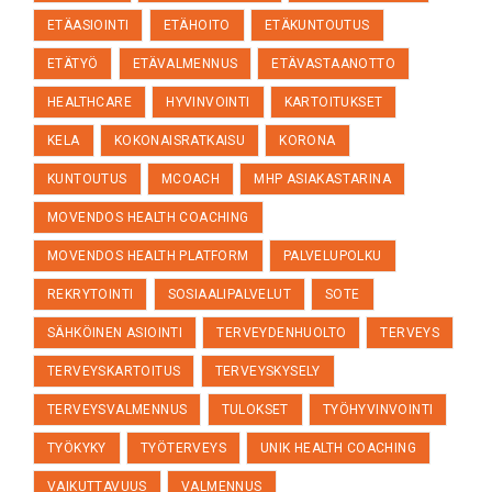
ETÄASIOINTI
ETÄHOITO
ETÄKUNTOUTUS
ETÄTYÖ
ETÄVALMENNUS
ETÄVASTAANOTTO
HEALTHCARE
HYVINVOINTI
KARTOITUKSET
KELA
KOKONAISRATKAISU
KORONA
KUNTOUTUS
MCOACH
MHP ASIAKASTARINA
MOVENDOS HEALTH COACHING
MOVENDOS HEALTH PLATFORM
PALVELUPOLKU
REKRYTOINTI
SOSIAALIPALVELUT
SOTE
SÄHKÖINEN ASIOINTI
TERVEYDENHUOLTO
TERVEYS
TERVEYSKARTOITUS
TERVEYSKYSELY
TERVEYSVALMENNUS
TULOKSET
TYÖHYVINVOINTI
TYÖKYKY
TYÖTERVEYS
UNIK HEALTH COACHING
VAIKUTTAVUUS
VALMENNUS