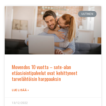
UUTINEN
Movendos 10 vuotta – sote-alan
etäasiointipalvelut ovat kehittyneet
tarvelähtöisin harppauksin
LUE LISÄÄ »
13/12/2022