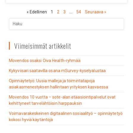
« Edellinen
1
2
3
…
54
Seuraava »
Viimeisimmät artikkelit
Movendos osaksi Oiva Health-ryhmää
Kykyviisari saatavilla osana mSurvey-kyselyalustaa
Opinnäytetyö: Uusia malleja ja toimintatapoja
asiakasmenestyksen hallintaan yrityksen kasvaessa
Movendos 10 vuotta – sote-alan etäasiointipalvelut ovat
kehittyneet tarvelähtöisin harppauksin
Voimavarakeskeinen digitaalinen sosiaalityö – opinnäytetyö
kokosi hyviä käytäntöjä