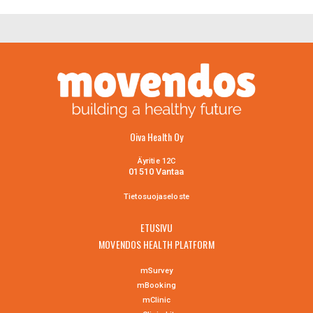
Oiva Health Oy
Äyritie 12C
01510 Vantaa
Tietosuojaselo
ste
ETUSIVU
MOVENDOS HEALTH PLATFORM
mSurvey
mBooking
mClinic