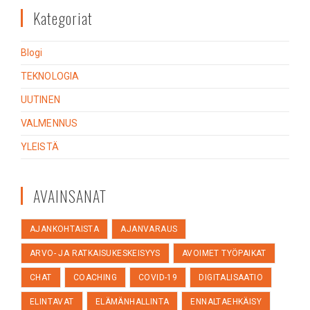
Kategoriat
Blogi
TEKNOLOGIA
UUTINEN
VALMENNUS
YLEISTÄ
AVAINSANAT
AJANKOHTAISTA
AJANVARAUS
ARVO- JA RATKAISUKESKEISYYS
AVOIMET TYÖPAIKAT
CHAT
COACHING
COVID-19
DIGITALISAATIO
ELINTAVAT
ELÄMÄNHALLINTA
ENNALTAEHKÄISY