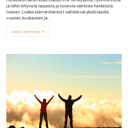
Henkilökohtainen kokemuksemme terveydestä, hyvinvoinnista
ja niihin liittyvistä tarpeista ja toiveista vaihtelee henkilöstä
toiseen. Lisäksi elämäntilanteet vaihtelevat yksilötasolla
vuosien, kuukausien ja…
Jatka Lukemista