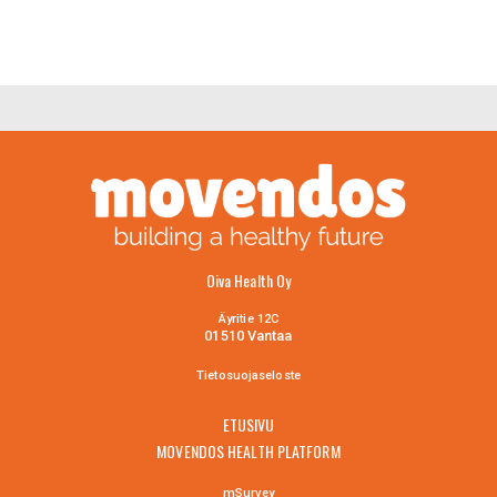
Oiva Health Oy
Äyritie 12C
01510 Vantaa
Tietosuojaselo
ste
ETUSIVU
MOVENDOS HEALTH PLATFORM
mSurvey