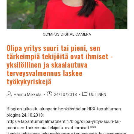
OLYMPUS DIGITAL CAMERA
Olipa yritys suuri tai pieni, sen
tärkeimpiä tekijöitä ovat ihmiset -
yksilöllinen ja skaalautuva
terveysvalmennus laskee
työkykyriskejä
Hannu Mikkola
24/10/2018
UUTINEN
Blogi on julkaistu alunperin henkilöstöalan HRX-tapahtuman
blogina 24.10.2018:
https://tapahtumat.almatalent.fi/blog/olipa-yritys-suuri-tai-
pieni-sen-tarkeimpia-tekijoita-ovat-ihmiset ***