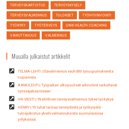
TERVEYSKARTOITUS
TERVEYSKYSELY
TERVEYSVALMENNUS
TULOKSET
TYÖHYVINVOINTI
TYÖKYKY
TYÖTERVEYS
UNIK HEALTH COACHING
VAIKUTTAVUUS
VALMENNUS
Muualla julkaistut artikkelit
TELMA-LEHTI | Etävalmennus vauhditti työuupumuksesta
toipumista
AAMULEHTI | Työpaikan ulkopuoliset arkirutiinit vaikuttavat
työssäjaksamiseen
HR-VIESTI | Yksilöllinen terveysvalmennus tukee työkykyä
HENRY | Yli tuhat tarinaa terveydestä ja työkyvystä -
tulosjulkistus yksilövalmennuksista suomalaisissa
yrityksissä