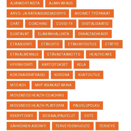
AJANKOHTAISTA
AJANVARAUS
ARVO- JA RATKAISUKESKEISYYS
AVOIMET TYÖPAIKAT
CHAT
COACHING
COVID-19
DIGITALISAATIO
ELINTAVAT
ELÄMÄNHALLINTA
ENNALTAEHKÄISY
ETÄASIOINTI
ETÄHOITO
ETÄKUNTOUTUS
ETÄTYÖ
ETÄVALMENNUS
ETÄVASTAANOTTO
HEALTHCARE
HYVINVOINTI
KARTOITUKSET
KELA
KOKONAISRATKAISU
KORONA
KUNTOUTUS
MCOACH
MHP ASIAKASTARINA
MOVENDOS HEALTH COACHING
MOVENDOS HEALTH PLATFORM
PALVELUPOLKU
REKRYTOINTI
SOSIAALIPALVELUT
SOTE
SÄHKÖINEN ASIOINTI
TERVEYDENHUOLTO
TERVEYS