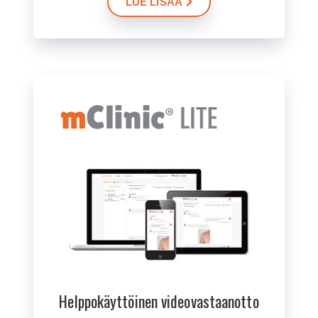
LUE LISÄÄ
Helppokäyttöinen videovastaanotto