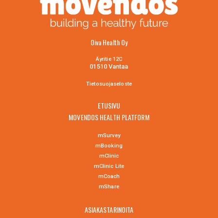
Oiva Health Oy
Äyritie 12C
01510 Vantaa
Tietosuojaselo
ste
ETUSIVU
MOVENDOS HEALTH PLATFORM
mSurvey
mBooking
mClinic
mClinic Lite
mCoach
mShare
ASIAKASTARINOITA