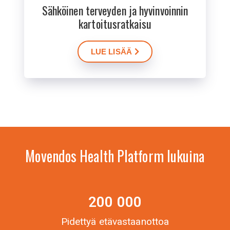
Sähköinen terveyden ja hyvinvoinnin
kartoitusratkaisu
LUE LISÄÄ
Movendos Health Platform lukuina
200 000
Pidettyä etävastaanottoa