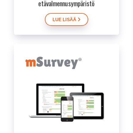
etävalmennus­ympäristö
LUE LISÄÄ