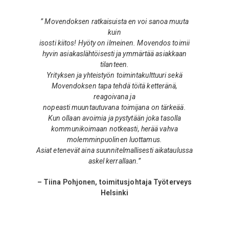
” Movendoksen ratkaisuista en voi sanoa muuta
kuin
isosti kiitos! Hyöty on ilmeinen. Movendos toimii
hyvin asiakaslähtöisesti ja ymmärtää asiakkaan
tilanteen.
Yrityksen ja yhteistyön toimintakulttuuri sekä
Movendoksen tapa tehdä töitä ketteränä,
reagoivana ja
nopeasti muuntautuvana toimijana on tärkeää.
Kun ollaan avoimia ja pystytään joka tasolla
kommunikoimaan notkeasti, herää vahva
molemminpuolinen luottamus.
Asiat etenevät aina suunnitelmallisesti aikataulussa
askel kerrallaan.”
– Tiina Pohjonen, toimitusjohtaja Työterveys
Helsinki