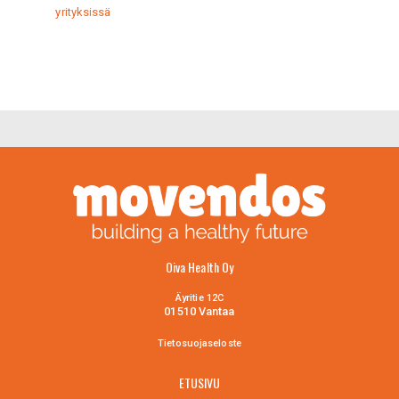
yrityksissä
Oiva Health Oy
Äyritie 12C
01510 Vantaa
Tietosuojaselo
ste
ETUSIVU