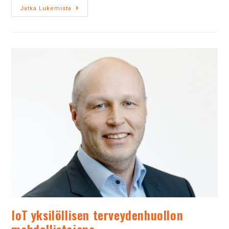
Jatka Lukemista
IoT yksilöllisen terveydenhuollon