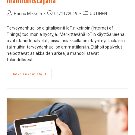
mahdollistajana
Hannu Mikkola
01/11/2019
UUTINEN
Terveydenhuollon digitalisointi IoT:n keinoin (Internet of
Things) tuo monia hyötyjä. Merkittävänä IoT:n käyttöalueena
ovat etähoitopalvelut, joissa asiakkailla on etäyhteys lääkäriin
tai muihin terveydenhuollon ammattilaisiin. Etähoitopalvelut
helpottavat asiakkaiden arkea ja mahdollistavat
taloudellisesti…
Jatka Lukemista