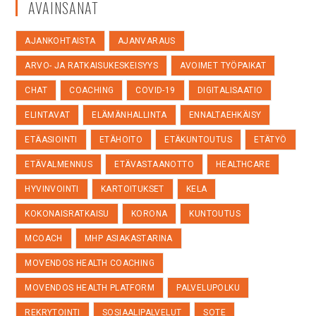
AVAINSANAT
AJANKOHTAISTA
AJANVARAUS
ARVO- JA RATKAISUKESKEISYYS
AVOIMET TYÖPAIKAT
CHAT
COACHING
COVID-19
DIGITALISAATIO
ELINTAVAT
ELÄMÄNHALLINTA
ENNALTAEHKÄISY
ETÄASIOINTI
ETÄHOITO
ETÄKUNTOUTUS
ETÄTYÖ
ETÄVALMENNUS
ETÄVASTAANOTTO
HEALTHCARE
HYVINVOINTI
KARTOITUKSET
KELA
KOKONAISRATKAISU
KORONA
KUNTOUTUS
MCOACH
MHP ASIAKASTARINA
MOVENDOS HEALTH COACHING
MOVENDOS HEALTH PLATFORM
PALVELUPOLKU
REKRYTOINTI
SOSIAALIPALVELUT
SOTE