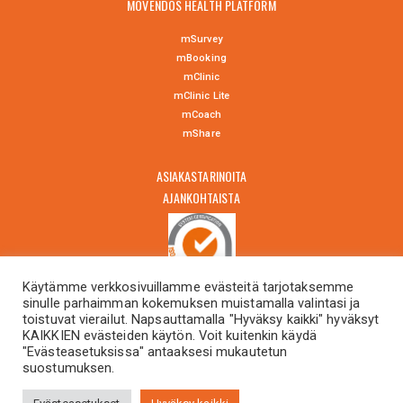
MOVENDOS HEALTH PLATFORM
mSurvey
mBooking
mClinic
mClinic Lite
mCoach
mShare
ASIAKASTARINOITA
AJANKOHTAISTA
Käytämme verkkosivuillamme evästeitä tarjotaksemme
sinulle parhaimman kokemuksen muistamalla valintasi ja
OTA YHTEYTTÄ
toistuvat vierailut. Napsauttamalla "Hyväksy kaikki" hyväksyt
KAIKKIEN evästeiden käytön. Voit kuitenkin käydä
"Evästeasetuksissa" antaaksesi mukautetun
suostumuksen.
in English