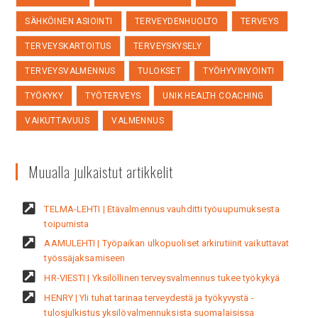
SÄHKÖINEN ASIOINTI
TERVEYDENHUOLTO
TERVEYS
TERVEYSKARTOITUS
TERVEYSKYSELY
TERVEYSVALMENNUS
TULOKSET
TYÖHYVINVOINTI
TYÖKYKY
TYÖTERVEYS
UNIK HEALTH COACHING
VAIKUTTAVUUS
VALMENNUS
Muualla julkaistut artikkelit
TELMA-LEHTI | Etävalmennus vauhditti työuupumuksesta
toipumista
AAMULEHTI | Työpaikan ulkopuoliset arkirutiinit vaikuttavat
työssäjaksamiseen
HR-VIESTI | Yksilöllinen terveysvalmennus tukee työkykyä
HENRY | Yli tuhat tarinaa terveydestä ja työkyvystä -
tulosjulkistus yksilövalmennuksista suomalaisissa