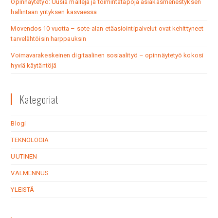
Opinnäytetyö: Uusia malleja ja toimintatapoja asiakasmenestyksen
hallintaan yrityksen kasvaessa
Movendos 10 vuotta – sote-alan etäasiointipalvelut ovat kehittyneet
tarvelähtöisin harppauksin
Voimavarakeskeinen digitaalinen sosiaalityö – opinnäytetyö kokosi
hyviä käytäntöjä
Kategoriat
Blogi
TEKNOLOGIA
UUTINEN
VALMENNUS
YLEISTÄ