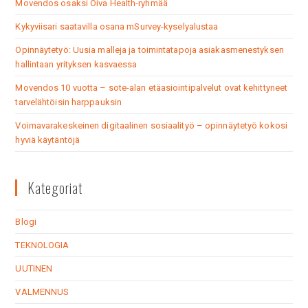
Movendos osaksi Oiva Health-ryhmää
Kykyviisari saatavilla osana mSurvey-kyselyalustaa
Opinnäytetyö: Uusia malleja ja toimintatapoja asiakasmenestyksen
hallintaan yrityksen kasvaessa
Movendos 10 vuotta – sote-alan etäasiointipalvelut ovat kehittyneet
tarvelähtöisin harppauksin
Voimavarakeskeinen digitaalinen sosiaalityö – opinnäytetyö kokosi
hyviä käytäntöjä
Kategoriat
Blogi
TEKNOLOGIA
UUTINEN
VALMENNUS