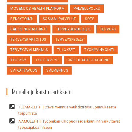
MOVENDOS HEALTH PLATFORM
PALVELUPOLKU
REKRYTOINTI
SOSIAALIPALVELUT
SOTE
SÄHKÖINEN ASIOINTI
TERVEYDENHUOLTO
TERVEYS
TERVEYSKARTOITUS
TERVEYSKYSELY
TERVEYSVALMENNUS
TULOKSET
TYÖHYVINVOINTI
TYÖKYKY
TYÖTERVEYS
UNIK HEALTH COACHING
VAIKUTTAVUUS
VALMENNUS
Muualla julkaistut artikkelit
TELMA-LEHTI | Etävalmennus vauhditti työuupumuksesta
toipumista
AAMULEHTI | Työpaikan ulkopuoliset arkirutiinit vaikuttavat
työssäjaksamiseen