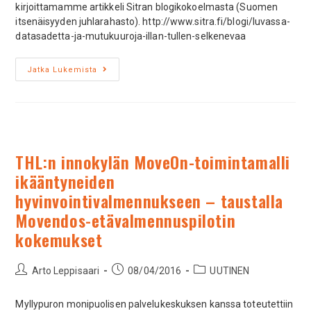
kirjoittamamme artikkeli Sitran blogikokoelmasta (Suomen
itsenäisyyden juhlarahasto). http://www.sitra.fi/blogi/luvassa-
datasadetta-ja-mutukuuroja-illan-tullen-selkenevaa
Jatka Lukemista
THL:n innokylän MoveOn-toimintamalli
ikääntyneiden
hyvinvointivalmennukseen – taustalla
Movendos-etävalmennuspilotin
kokemukset
Arto Leppisaari
08/04/2016
UUTINEN
Myllypuron monipuolisen palvelukeskuksen kanssa toteutettiin