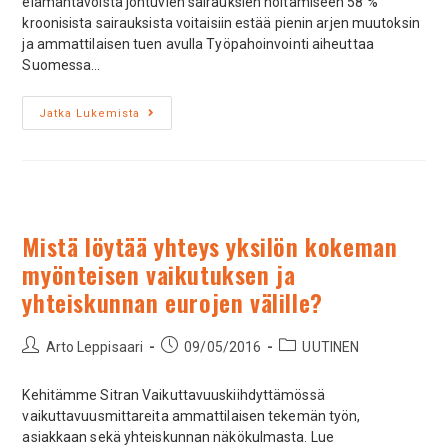
elämäntavoista johtuvien sairauksien hoitamiseen 58 %
kroonisista sairauksista voitaisiin estää pienin arjen muutoksin
ja ammattilaisen tuen avulla Työpahoinvointi aiheuttaa
Suomessa…
Jatka Lukemista
Mistä löytää yhteys yksilön kokeman
myönteisen vaikutuksen ja
yhteiskunnan eurojen välille?
Arto Leppisaari
09/05/2016
UUTINEN
Kehitämme Sitran Vaikuttavuuskiihdyttämössä
vaikuttavuusmittareita ammattilaisen tekemän työn,
asiakkaan sekä yhteiskunnan näkökulmasta. Lue