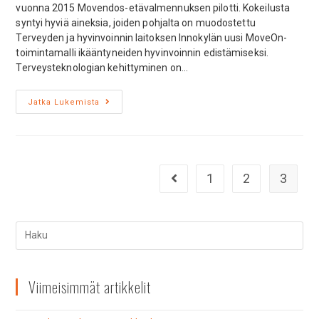
vuonna 2015 Movendos-etävalmennuksen pilotti. Kokeilusta
syntyi hyviä aineksia, joiden pohjalta on muodostettu
Terveyden ja hyvinvoinnin laitoksen Innokylän uusi MoveOn-
toimintamalli ikääntyneiden hyvinvoinnin edistämiseksi.
Terveysteknologian kehittyminen on…
Jatka Lukemista
1
2
3
Viimeisimmät artikkelit