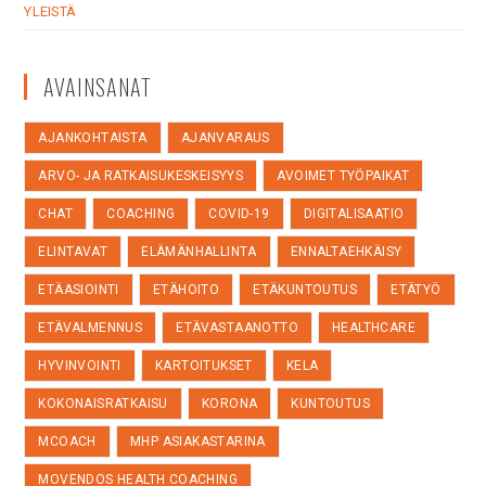
YLEISTÄ
AVAINSANAT
AJANKOHTAISTA
AJANVARAUS
ARVO- JA RATKAISUKESKEISYYS
AVOIMET TYÖPAIKAT
CHAT
COACHING
COVID-19
DIGITALISAATIO
ELINTAVAT
ELÄMÄNHALLINTA
ENNALTAEHKÄISY
ETÄASIOINTI
ETÄHOITO
ETÄKUNTOUTUS
ETÄTYÖ
ETÄVALMENNUS
ETÄVASTAANOTTO
HEALTHCARE
HYVINVOINTI
KARTOITUKSET
KELA
KOKONAISRATKAISU
KORONA
KUNTOUTUS
MCOACH
MHP ASIAKASTARINA
MOVENDOS HEALTH COACHING