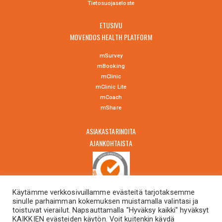
Tietosuojaselo
ste
ETUSIVU
MOVENDOS HEALTH PLATFORM
mSurvey
mBooking
mClinic
mClinic Lite
mCoach
mShare
ASIAKASTARINOITA
AJANKOHTAISTA
Käytämme verkkosivuillamme evästeitä tarjotaksemme
sinulle parhaimman kokemuksen muistamalla valintasi ja
OTA YHTEYTTÄ
toistuvat vierailut. Napsauttamalla "Hyväksy kaikki" hyväksyt
KAIKKIEN evästeiden käytön. Voit kuitenkin käydä