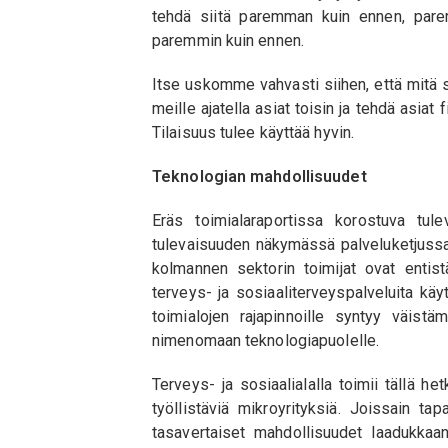
tehdä siitä paremman kuin ennen, parem
paremmin kuin ennen.
Itse uskomme vahvasti siihen, että mitä
meille ajatella asiat toisin ja tehdä asiat
Tilaisuus tulee käyttää hyvin.
Teknologian mahdollisuudet
Eräs toimialaraportissa korostuva tule
tulevaisuuden näkymässä palveluketjussa
kolmannen sektorin toimijat ovat enti
terveys- ja sosiaaliterveyspalveluita käy
toimialojen rajapinnoille syntyy väistä
nimenomaan teknologiapuolelle.
Terveys- ja sosiaalialalla toimii tällä h
työllistäviä mikroyrityksiä. Joissain tap
tasavertaiset mahdollisuudet laadukkaan 