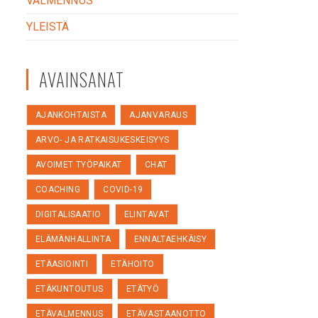
VALMENNUS
YLEISTÄ
AVAINSANAT
AJANKOHTAISTA
AJANVARAUS
ARVO- JA RATKAISUKESKEISYYS
AVOIMET TYÖPAIKAT
CHAT
COACHING
COVID-19
DIGITALISAATIO
ELINTAVAT
ELÄMÄNHALLINTA
ENNALTAEHKÄISY
ETÄASIOINTI
ETÄHOITO
ETÄKUNTOUTUS
ETÄTYÖ
ETÄVALMENNUS
ETÄVASTAANOTTO