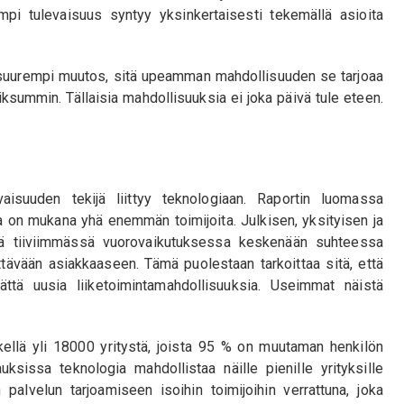
pi tulevaisuus syntyy yksinkertaisesti tekemällä asioita
 suurempi muutos, sitä upeamman mahdollisuuden se tarjoaa
 fiksummin. Tällaisia mahdollisuuksia ei joka päivä tule eteen.
vaisuuden tekijä liittyy teknologiaan. Raportin luomassa
 on mukana yhä enemmän toimijoita. Julkisen, yksityisen ja
stä tiiviimmässä vuorovaikutuksessa keskenään suhteessa
ttävään asiakkaaseen. Tämä puolestaan tarkoittaa sitä, että
mättä uusia liiketoimintamahdollisuuksia. Useimmat näistä
etkellä yli 18000 yritystä, joista 95 % on muutaman henkilön
auksissa teknologia mahdollistaa näille pienille yrityksille
palvelun tarjoamiseen isoihin toimijoihin verrattuna, joka