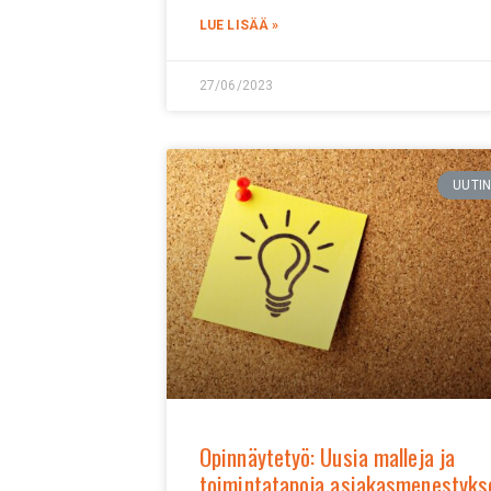
LUE LISÄÄ »
27/06/2023
UUTI
Opinnäytetyö: Uusia malleja ja
toimintatapoja asiakasmenestyks