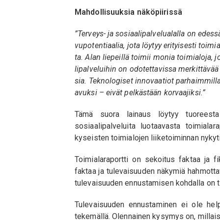
Mahdollisuuksia näköpiirissä
”Terveys- ja sosiaalipalvelualalla on edes
vupotentiaalia, jota löytyy erityisesti toimi
ta. Alan liepeillä toimii monia toimialoja,
lipalveluihin on odotettavissa merkittävää
sia. Teknologiset innovaatiot parhaimmill
avuksi – eivät pelkästään korvaajiksi.”
Tämä suora lainaus löytyy tuoreesta 
sosiaalipalveluita luotaavasta toimiala
kyseisten toimialojen liiketoiminnan nyky
Toimialaraportti on sekoitus faktaa ja fi
faktaa ja tulevaisuuden näkymiä hahmottava
tulevaisuuden ennustamisen kohdalla on ti
Tulevaisuuden ennustaminen ei ole help
tekemällä. Olennainen kysymys on, millai