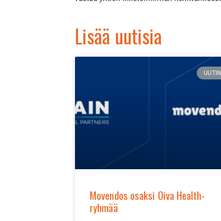
Lisää uutisia
UUTI
Movendos osaksi Oiva Health-
ryhmää