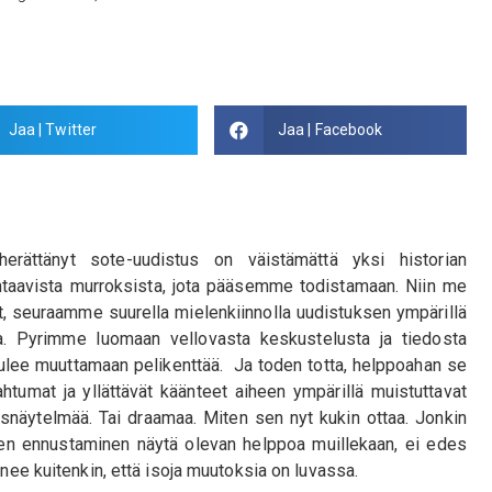
Jaa | Twitter
Jaa | Facebook
herättänyt sote-uudistus on väistämättä yksi historian
htaavista murroksista, jota pääsemme todistamaan. Niin me
t, seuraamme suurella mielenkiinnolla uudistuksen ympärillä
a. Pyrimme luomaan vellovasta keskustelusta ja tiedosta
tulee muuttamaan pelikenttää. Ja toden totta, helppoahan se
ahtumat ja yllättävät käänteet aiheen ympärillä muistuttavat
itysnäytelmää. Tai draamaa. Miten sen nyt kukin ottaa. Jonkin
uden ennustaminen näytä olevan helppoa muillekaan, ei edes
enee kuitenkin, että isoja muutoksia on luvassa.