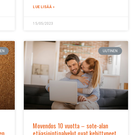
LUE LISÄÄ »
15/05/2023
NEN
UUTINEN
Movendos 10 vuotta – sote-alan
en
etäasiointipalvelut ovat kehittyneet