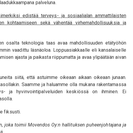
 laadukkaampana palveluna.
merkiksi edistää terveys- ja sosiaalialan ammattilaisten
sen kohtaamiseen sekä vähentää virhemahdollisuuksia ja
äjien osalta teknologia taas avaa mahdollisuuden etätyöhön
mmin vaadittu läsnäoloa. Loppuasiakkaalle eli kansalaiselle
misen ajasta ja paikasta riippumatta ja avaa ylipäätään aivan
ita siitä, että astuimme oikeaan aikaan oikeaan junaan.
n tasollakin. Saamme ja haluamme olla mukana rakentamassa
ys- ja hyvinvointipalveluiden keskiössä on ihminen. Ei
solla.
 fiksusti.
en, joka toimii Movendos Oy:n hallituksen puheenjohtajana ja
ä.