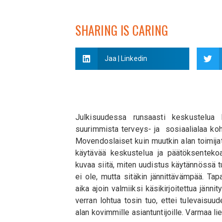
SHARING IS CARING
Jaa | Linkedin
Julkisuudessa runsaasti keskustelua 
suurimmista terveys- ja sosiaalialaa ko
Movendoslaiset kuin muutkin alan toimija
käytävää keskustelua ja päätöksenteko
kuvaa siitä, miten uudistus käytännössä 
ei ole, mutta sitäkin jännittävämpää. Tap
aika ajoin valmiiksi käsikirjoitettua jänn
verran lohtua tosin tuo, ettei tulevaisu
alan kovimmille asiantuntijoille. Varmaa li