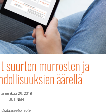
t suurten murrosten ja
hdollisuuksien äärellä
tammikuu 29, 2018
UUTINEN
digitalisaatio
,
sote