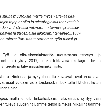
sä suuria muutoksia, mutta myös valtavaa kas-
alojen rajapinnoilta ja teknologisista innovaatiois-
 joiden yhdistyessä vahvemmin terveys- ja sosiaa-
 kasvua ja uudenlaisia liiketoimintamahdollisuuk-
aan tulevat ihmisten toteuttaman työn tueksi ja
Työ- ja elinkeinoministeriön tuottamasta terveys- ja
raportista (syksy 2017), jonka tehtävänä on tarjota tietoa
tilanteesta ja tulevaisuudennäkymistä.
ktiota. Historiaa ja nykytilannetta kuvaavat luvut edustavat
t asiat voidaan vielä toistaiseksi luokitella fiktioksi, kuten
lanne aina.
poa, mutta ei ole tarkoituskaan. Tulevaisuus syntyy vain
sen tulevaisuuden haluamme tehdä ja miksi. Mikäli haluamme