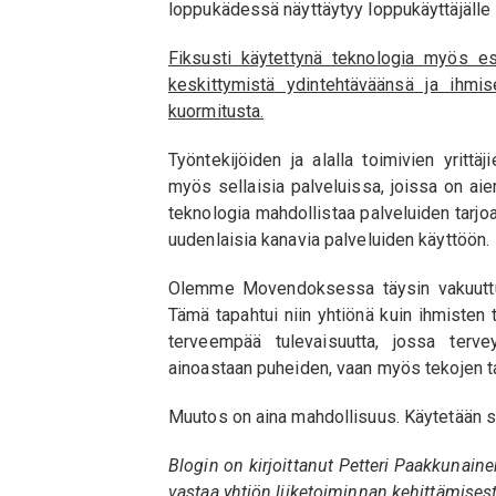
loppukädessä näyttäytyy loppukäyttäjälle
Fiksusti käytettynä teknologia myös esi
keskittymistä ydintehtäväänsä ja ihmi
kuormitusta.
Työntekijöiden ja alalla toimivien yritt
myös sellaisia palveluissa, joissa on aie
teknologia mahdollistaa palveluiden tarjoa
uudenlaisia kanavia palveluiden käyttöön.
Olemme Movendoksessa täysin vakuuttune
Tämä tapahtui niin yhtiönä kuin ihmiste
terveempää tulevaisuutta, jossa terve
ainoastaan puheiden, vaan myös tekojen ta
Muutos on aina mahdollisuus. Käytetään se
Blogin on kirjoittanut Petteri Paakkunain
vastaa yhtiön liiketoiminnan kehittämisest