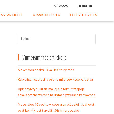
KIRJAUDU
in English
KASTARINOITA
AJANKOHTAISTA
OTA YHTEYTTÄ
Viimeisimmät artikkelit
Movendos osaksi Oiva Health-ryhmää
Kykyviisari saatavilla osana mSurvey-kyselyalustaa
Opinnäytetyö: Uusia malleja ja toimintatapoja
asiakasmenestyksen hallintaan yrityksen kasvaessa
Movendos 10 vuotta – sote-alan etäasiointipalvelut
ovat kehittyneet tarvelähtöisin harppauksin