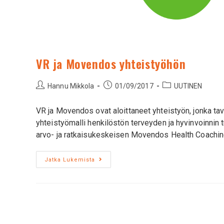
VR ja Movendos yhteistyöhön
Hannu Mikkola
01/09/2017
UUTINEN
VR ja Movendos ovat aloittaneet yhteistyön, jonka ta
yhteistyömalli henkilöstön terveyden ja hyvinvoinnin t
arvo- ja ratkaisukeskeisen Movendos Health Coachi
Jatka Lukemista