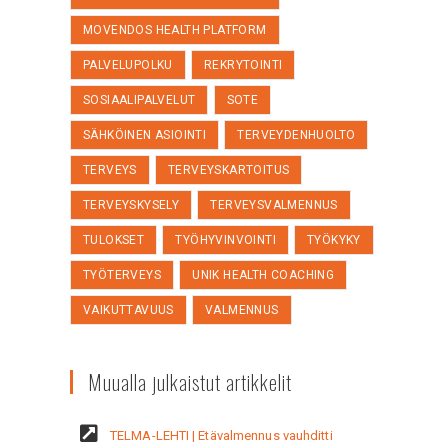
MOVENDOS HEALTH PLATFORM
PALVELUPOLKU
REKRYTOINTI
SOSIAALIPALVELUT
SOTE
SÄHKÖINEN ASIOINTI
TERVEYDENHUOLTO
TERVEYS
TERVEYSKARTOITUS
TERVEYSKYSELY
TERVEYSVALMENNUS
TULOKSET
TYÖHYVINVOINTI
TYÖKYKY
TYÖTERVEYS
UNIK HEALTH COACHING
VAIKUTTAVUUS
VALMENNUS
Muualla julkaistut artikkelit
TELMA-LEHTI | Etävalmennus vauhditti