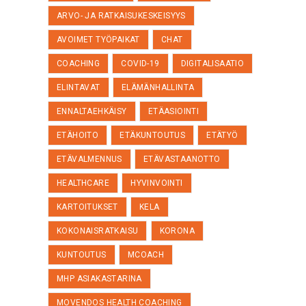
ARVO- JA RATKAISUKESKEISYYS
AVOIMET TYÖPAIKAT
CHAT
COACHING
COVID-19
DIGITALISAATIO
ELINTAVAT
ELÄMÄNHALLINTA
ENNALTAEHKÄISY
ETÄASIOINTI
ETÄHOITO
ETÄKUNTOUTUS
ETÄTYÖ
ETÄVALMENNUS
ETÄVASTAANOTTO
HEALTHCARE
HYVINVOINTI
KARTOITUKSET
KELA
KOKONAISRATKAISU
KORONA
KUNTOUTUS
MCOACH
MHP ASIAKASTARINA
MOVENDOS HEALTH COACHING