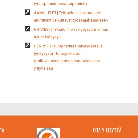
työuupumuksesta toipumista
AAMULEHTI | Työpaikan ulkopuoliset
arkirutiinit vaikuttavat työssäjaksamiseen
HR-VIESTI | Yksilöllinen terveysvalmennus
tukee työkykyä
HENRY | Yli tuhat tarinaa terveydestä ja
työkyvystä - tulosjulkistus
yksilövalmennuksista suomalaisissa
yrityksissä
TA
OTA YHTEYTTÄ