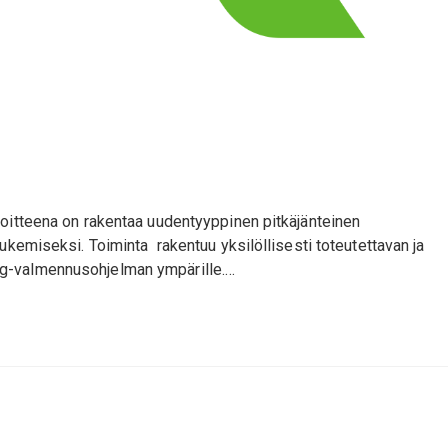
voitteena on rakentaa uudentyyppinen pitkäjänteinen
ukemiseksi. Toiminta rakentuu yksilöllisesti toteutettavan ja
ng-valmennusohjelman ympärille.…