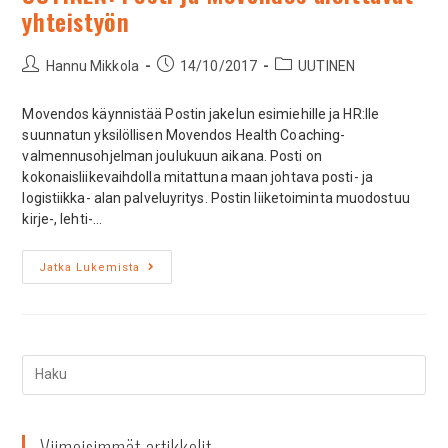
yhteistyön
Hannu Mikkola
14/10/2017
UUTINEN
Movendos käynnistää Postin jakelun esimiehille ja HR:lle
suunnatun yksilöllisen Movendos Health Coaching-
valmennusohjelman joulukuun aikana. Posti on
kokonaisliikevaihdolla mitattuna maan johtava posti- ja
logistiikka- alan palveluyritys. Postin liiketoiminta muodostuu
kirje-, lehti-…
Jatka Lukemista
Viimeisimmät artikkelit