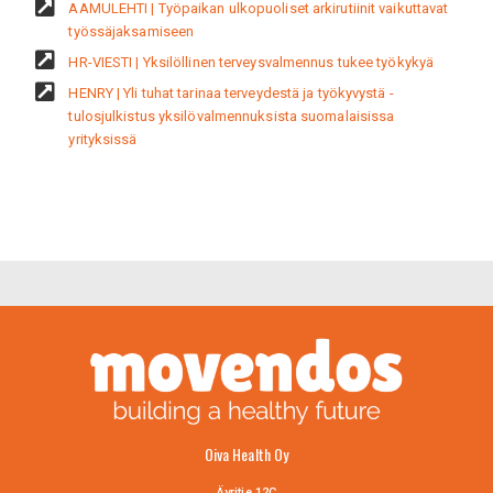
AAMULEHTI | Työpaikan ulkopuoliset arkirutiinit vaikuttavat
työssäjaksamiseen
HR-VIESTI | Yksilöllinen terveysvalmennus tukee työkykyä
HENRY | Yli tuhat tarinaa terveydestä ja työkyvystä -
tulosjulkistus yksilövalmennuksista suomalaisissa
yrityksissä
Oiva Health Oy
Äyritie 12C