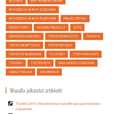
MCOACH
MHP ASIAKASTARINA
MOVENDOS HEALTH COACHING
MOVENDOS HEALTH PLATFORM
PALVELUPOLKU
REKRYTOINTI
SOSIAALIPALVELUT
SOTE
SÄHKÖINEN ASIOINTI
TERVEYDENHUOLTO
TERVEYS
TERVEYSKARTOITUS
TERVEYSKYSELY
TERVEYSVALMENNUS
TULOKSET
TYÖHYVINVOINTI
TYÖKYKY
TYÖTERVEYS
UNIK HEALTH COACHING
VAIKUTTAVUUS
VALMENNUS
Muualla julkaistut artikkelit
TELMA-LEHTI | Etävalmennus vauhditti työuupumuksesta
toipumista