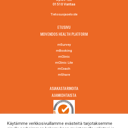
01510 Vantaa
Tietosuojaselo
ste
ETUSIVU
MOVENDOS HEALTH PLATFORM
mSurvey
mBooking
mClinic
mClinic Lite
mCoach
mShare
ASIAKASTARINOITA
AJANKOHTAISTA
Käytämme verkkosivuillamme evästeitä tarjotaksemme