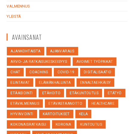
VALMENNUS
YLEISTÄ
AVAINSANAT
AJANKOHTAISTA
AJANVARAUS
ARVO- JA RATKAISUKESKEISYYS
AVOIMET TYÖPAIKAT
CHAT
COACHING
COVID-19
DIGITALISAATIO
ELINTAVAT
ELÄMÄNHALLINTA
ENNALTAEHKÄISY
ETÄASIOINTI
ETÄHOITO
ETÄKUNTOUTUS
ETÄTYÖ
ETÄVALMENNUS
ETÄVASTAANOTTO
HEALTHCARE
HYVINVOINTI
KARTOITUKSET
KELA
KOKONAISRATKAISU
KORONA
KUNTOUTUS