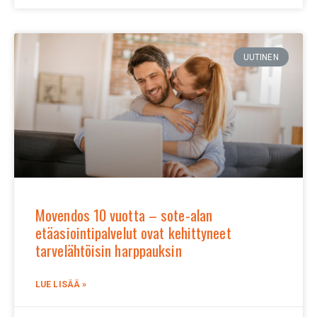
UUTINEN
Movendos 10 vuotta – sote-alan
etäasiointipalvelut ovat kehittyneet
tarvelähtöisin harppauksin
LUE LISÄÄ »