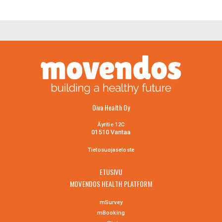
Oiva Health Oy
Äyritie 12C
01510 Vantaa
Tietosuojaselo
ste
ETUSIVU
MOVENDOS HEALTH PLATFORM
mSurvey
mBooking