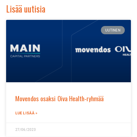
Lisää uutisia
UUTINEN
Movendos osaksi Oiva Health-ryhmää
LUE LISÄÄ »
27/06/2023