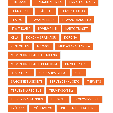
ELINTAVAT
ELÄMÄNHALLINTA
ENNALTAEHKÄISY
ETÄASIOINTI
ETÄHOITO
ETÄKUNTOUTUS
ETÄTYÖ
ETÄVALMENNUS
ETÄVASTAANOTTO
HEALTHCARE
HYVINVOINTI
KARTOITUKSET
KELA
KOKONAISRATKAISU
KORONA
KUNTOUTUS
MCOACH
MHP ASIAKASTARINA
MOVENDOS HEALTH COACHING
MOVENDOS HEALTH PLATFORM
PALVELUPOLKU
REKRYTOINTI
SOSIAALIPALVELUT
SOTE
SÄHKÖINEN ASIOINTI
TERVEYDENHUOLTO
TERVEYS
TERVEYSKARTOITUS
TERVEYSKYSELY
TERVEYSVALMENNUS
TULOKSET
TYÖHYVINVOINTI
TYÖKYKY
TYÖTERVEYS
UNIK HEALTH COACHING