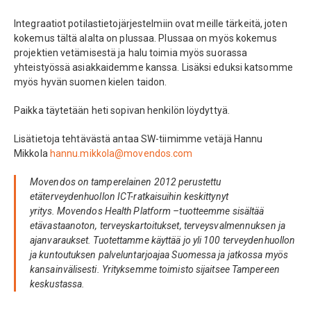
Integraatiot potilastietojärjestelmiin ovat meille tärkeitä, joten
kokemus tältä alalta on plussaa. Plussaa on myös kokemus
projektien vetämisestä ja halu toimia myös suorassa
yhteistyössä asiakkaidemme kanssa. Lisäksi eduksi katsomme
myös hyvän suomen kielen taidon.
Paikka täytetään heti sopivan henkilön löydyttyä.
Lisätietoja tehtävästä antaa SW-tiimimme vetäjä Hannu
Mikkola
hannu.mikkola@movendos.com
Movendos on tamperelainen 2012 perustettu
etäterveydenhuollon ICT-ratkaisuihin keskittynyt
yritys.
Movendos Health Platform –
tuotteemme sisältää
etävastaanoton, terveyskartoitukset, terveysvalmennuksen ja
ajanvaraukset. Tuotettamme käyttää jo yli 100 terveydenhuollon
ja kuntoutuksen palveluntarjoajaa Suomessa ja jatkossa myös
kansainvälisesti. Yrityksemme toimisto sijaitsee Tampereen
keskustassa.