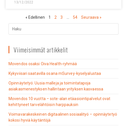
13/12/2022
« Edellinen
1
2
3
…
54
Seuraava »
Viimeisimmät artikkelit
Movendos osaksi Oiva Health-ryhmää
Kykyviisari saatavilla osana mSurvey-kyselyalustaa
Opinnäytetyö: Uusia malleja ja toimintatapoja
asiakasmenestyksen hallintaan yrityksen kasvaessa
Movendos 10 vuotta – sote-alan etäasiointipalvelut ovat
kehittyneet tarvelähtöisin harppauksin
Voimavarakeskeinen digitaalinen sosiaalityö – opinnäytetyö
kokosi hyviä käytäntöjä