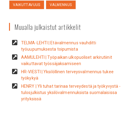
VAIKUTTAVUUS
VALMENNUS
Muualla julkaistut artikkelit
TELMA-LEHTI | Etävalmennus vauhditti
työuupumuksesta toipumista
AAMULEHTI | Työpaikan ulkopuoliset arkirutiinit
vaikuttavat työssäjaksamiseen
HR-VIESTI | Yksilöllinen terveysvalmennus tukee
työkykyä
HENRY | Yli tuhat tarinaa terveydestä ja työkyvystä -
tulosjulkistus yksilövalmennuksista suomalaisissa
yrityksissä