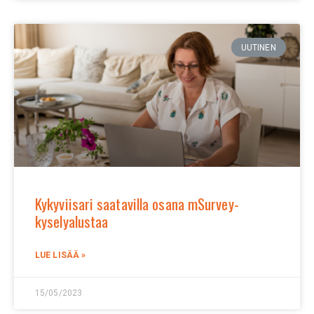
UUTINEN
Kykyviisari saatavilla osana mSurvey-
kyselyalustaa
LUE LISÄÄ »
15/05/2023