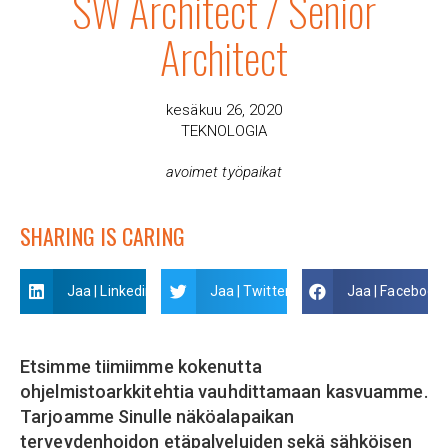
SW Architect / Senior
Architect
kesäkuu 26, 2020
TEKNOLOGIA
avoimet työpaikat
SHARING IS CARING
Jaa | Linkedin
Jaa | Twitter
Jaa | Facebook
Etsimme tiimiimme kokenutta
ohjelmistoarkkitehtia vauhdittamaan kasvuamme.
Tarjoamme Sinulle näköalapaikan
terveydenhoidon etäpalveluiden sekä sähköisen