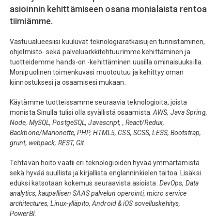
asioinnin kehittämiseen osana monialaista rentoa
tiimiämme.
Vastuualueesiisi kuuluvat teknologiaratkaisujen tunnistaminen,
ohjelmisto- sekä palveluarkkitehtuurimme kehittäminen ja
tuotteidemme hands-on -kehittäminen uusilla ominaisuuksilla.
Monipuolinen toimenkuvasi muotoutuu ja kehittyy oman
kiinnostuksesi ja osaamisesi mukaan.
Käytämme tuotteissamme seuraavia teknologioita, joista
monista Sinulla tulisi olla syvällistä osaamista:
AWS, Java Spring,
Node, MySQL, PostgeSQL, Javascript, , React/Redux,
Backbone/Marionette, PHP, HTML5, CSS, SCSS, LESS, Bootstrap,
grunt, webpack, REST, Git.
Tehtävän hoito vaatii eri teknologioiden hyvää ymmärtämistä
sekä hyvää suullista ja kirjallista englanninkielen taitoa. Lisäksi
eduksi katsotaan kokemus seuraavista asioista:
DevOps, Data
analytics, kaupallisen SAAS palvelun operointi, micro service
architectures, Linux-ylläpito, Android & iOS sovelluskehitys,
PowerBI.