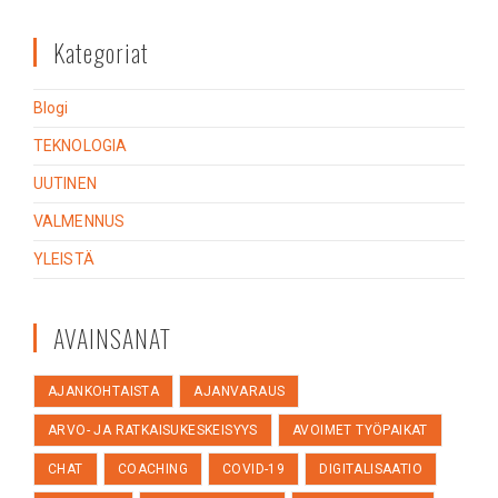
Kategoriat
Blogi
TEKNOLOGIA
UUTINEN
VALMENNUS
YLEISTÄ
AVAINSANAT
AJANKOHTAISTA
AJANVARAUS
ARVO- JA RATKAISUKESKEISYYS
AVOIMET TYÖPAIKAT
CHAT
COACHING
COVID-19
DIGITALISAATIO