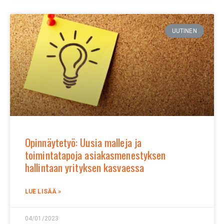
UUTINEN
Opinnäytetyö: Uusia malleja ja
toimintatapoja asiakasmenestyksen
hallintaan yrityksen kasvaessa
LUE LISÄÄ »
04/01/2023