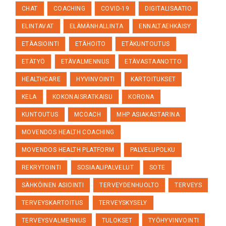
CHAT
COACHING
COVID-19
DIGITALISAATIO
ELINTAVAT
ELÄMÄNHALLINTA
ENNALTAEHKÄISY
ETÄASIOINTI
ETÄHOITO
ETÄKUNTOUTUS
ETÄTYÖ
ETÄVALMENNUS
ETÄVASTAANOTTO
HEALTHCARE
HYVINVOINTI
KARTOITUKSET
KELA
KOKONAISRATKAISU
KORONA
KUNTOUTUS
MCOACH
MHP ASIAKASTARINA
MOVENDOS HEALTH COACHING
MOVENDOS HEALTH PLATFORM
PALVELUPOLKU
REKRYTOINTI
SOSIAALIPALVELUT
SOTE
SÄHKÖINEN ASIOINTI
TERVEYDENHUOLTO
TERVEYS
TERVEYSKARTOITUS
TERVEYSKYSELY
TERVEYSVALMENNUS
TULOKSET
TYÖHYVINVOINTI