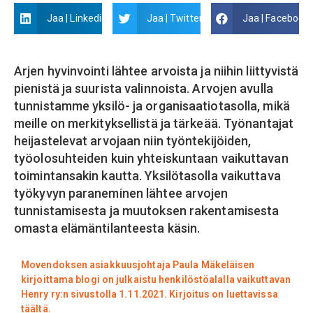
Jaa | Linkedin
Jaa | Twitter
Jaa | Facebook
Arjen hyvinvointi lähtee arvoista ja niihin liittyvistä
pienistä ja suurista valinnoista. Arvojen avulla
tunnistamme yksilö- ja organisaatiotasolla, mikä
meille on merkityksellistä ja tärkeää. Työnantajat
heijastelevat arvojaan niin työntekijöiden,
työolosuhteiden kuin yhteiskuntaan vaikuttavan
toimintansakin kautta. Yksilötasolla vaikuttava
työkyvyn paraneminen lähtee arvojen
tunnistamisesta ja muutoksen rakentamisesta
omasta elämäntilanteesta käsin.
Movendoksen asiakkuusjohtaja Paula Mäkeläisen
kirjoittama blogi on julkaistu henkilöstöalalla vaikuttavan
Henry ry:n sivustolla 1.11.2021. Kirjoitus on luettavissa
täältä.