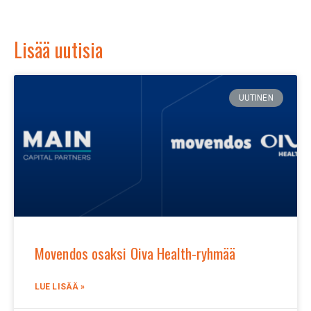
Lisää uutisia
UUTINEN
Movendos osaksi Oiva Health-ryhmää
LUE LISÄÄ »