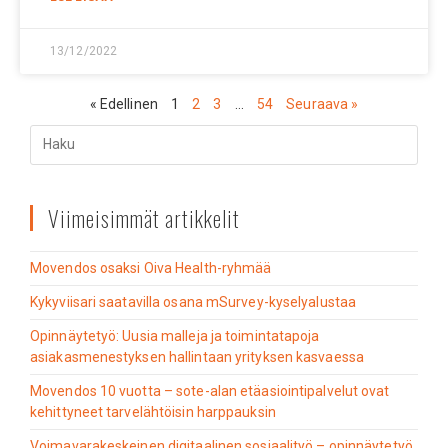
13/12/2022
« Edellinen
1
2
3
…
54
Seuraava »
Viimeisimmät artikkelit
Movendos osaksi Oiva Health-ryhmää
Kykyviisari saatavilla osana mSurvey-kyselyalustaa
Opinnäytetyö: Uusia malleja ja toimintatapoja
asiakasmenestyksen hallintaan yrityksen kasvaessa
Movendos 10 vuotta – sote-alan etäasiointipalvelut ovat
kehittyneet tarvelähtöisin harppauksin
Voimavarakeskeinen digitaalinen sosiaalityö – opinnäytetyö