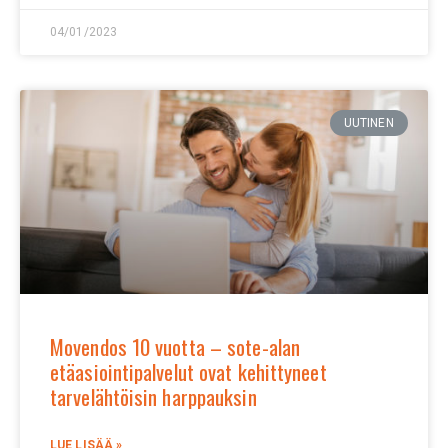
04/01/2023
UUTINEN
Movendos 10 vuotta – sote-alan
etäasiointipalvelut ovat kehittyneet
tarvelähtöisin harppauksin
LUE LISÄÄ »