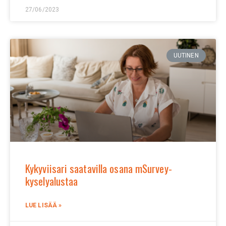
27/06/2023
UUTINEN
Kykyviisari saatavilla osana mSurvey-
kyselyalustaa
LUE LISÄÄ »