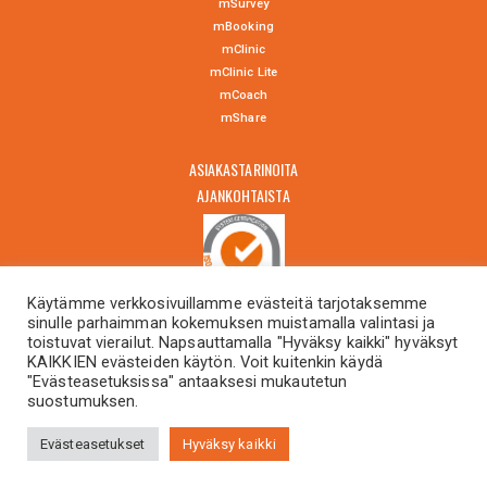
mSurvey
mBooking
mClinic
mClinic Lite
mCoach
mShare
ASIAKASTARINOITA
AJANKOHTAISTA
Käytämme verkkosivuillamme evästeitä tarjotaksemme
sinulle parhaimman kokemuksen muistamalla valintasi ja
OTA YHTEYTTÄ
toistuvat vierailut. Napsauttamalla "Hyväksy kaikki" hyväksyt
KAIKKIEN evästeiden käytön. Voit kuitenkin käydä
"Evästeasetuksissa" antaaksesi mukautetun
suostumuksen.
in English
Evästeasetukset
Hyväksy kaikki
© 2025 Oiva Health Oy