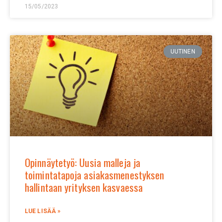
15/05/2023
UUTINEN
Opinnäytetyö: Uusia malleja ja
toimintatapoja asiakasmenestyksen
hallintaan yrityksen kasvaessa
LUE LISÄÄ »