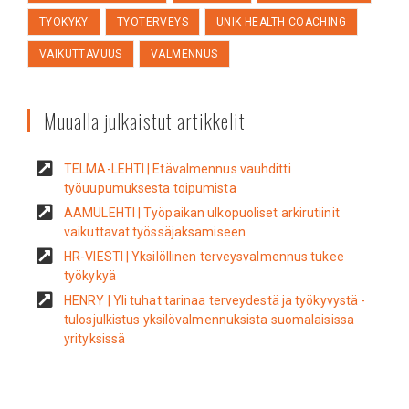
TYÖKYKY
TYÖTERVEYS
UNIK HEALTH COACHING
VAIKUTTAVUUS
VALMENNUS
Muualla julkaistut artikkelit
TELMA-LEHTI | Etävalmennus vauhditti
työuupumuksesta toipumista
AAMULEHTI | Työpaikan ulkopuoliset arkirutiinit
vaikuttavat työssäjaksamiseen
HR-VIESTI | Yksilöllinen terveysvalmennus tukee
työkykyä
HENRY | Yli tuhat tarinaa terveydestä ja työkyvystä -
tulosjulkistus yksilövalmennuksista suomalaisissa
yrityksissä