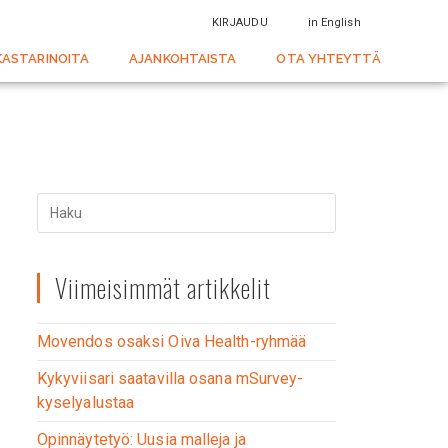
KIRJAUDU
in English
KASTARINOITA
AJANKOHTAISTA
OTA YHTEYTTÄ
Viimeisimmät artikkelit
Movendos osaksi Oiva Health-ryhmää
Kykyviisari saatavilla osana mSurvey-
kyselyalustaa
Opinnäytetyö: Uusia malleja ja