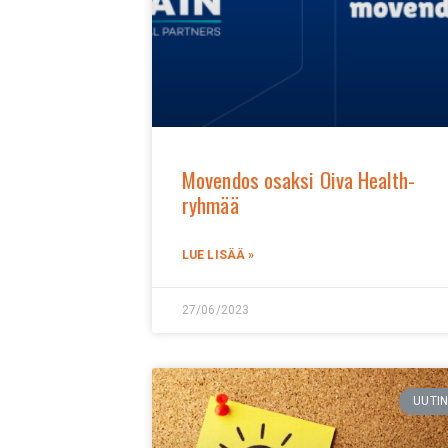
Movendos osaksi Oiva Health-
ryhmää
LUE LISÄÄ »
27/06/2023
UUTI