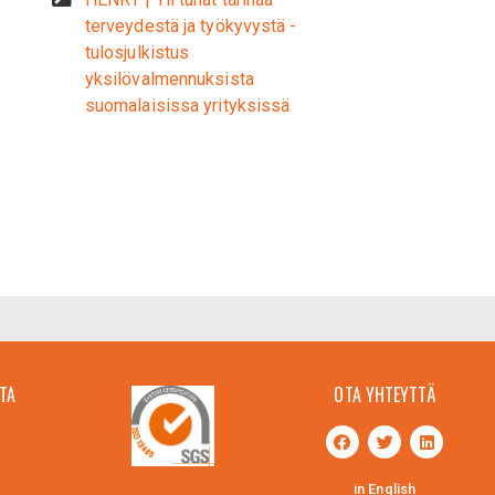
terveydestä ja työkyvystä -
tulosjulkistus
yksilövalmennuksista
suomalaisissa yrityksissä
TA
OTA YHTEYTTÄ
in English