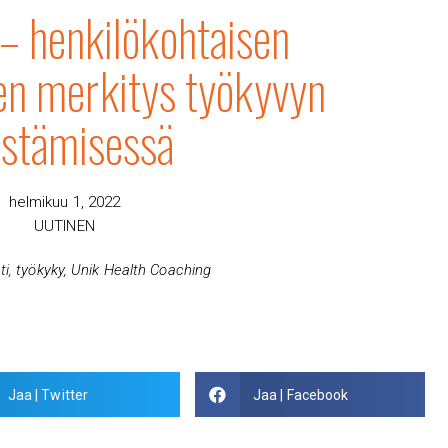
– henkilökohtaisen
n merkitys työkyvyn
istämisessä
helmikuu 1, 2022
UUTINEN
ti
,
työkyky
,
Unik Health Coaching
Jaa | Twitter
Jaa | Facebook