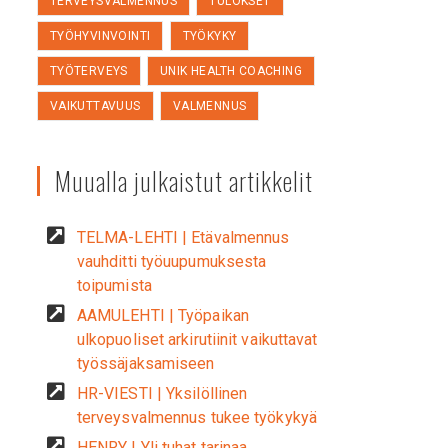
TERVEYSVALMENNUS
TULOKSET
TYÖHYVINVOINTI
TYÖKYKY
TYÖTERVEYS
UNIK HEALTH COACHING
VAIKUTTAVUUS
VALMENNUS
Muualla julkaistut artikkelit
TELMA-LEHTI | Etävalmennus
vauhditti työuupumuksesta
toipumista
AAMULEHTI | Työpaikan
ulkopuoliset arkirutiinit vaikuttavat
työssäjaksamiseen
HR-VIESTI | Yksilöllinen
terveysvalmennus tukee työkykyä
HENRY | Yli tuhat tarinaa