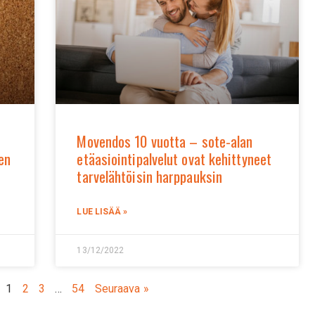
Movendos 10 vuotta – sote-alan
en
etäasiointipalvelut ovat kehittyneet
tarvelähtöisin harppauksin
LUE LISÄÄ »
13/12/2022
1
2
3
…
54
Seuraava »