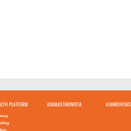
ALTH PLATFORM
ASIAKASTARINOITA
AJANKOHTAIS
rvey
oking
inic