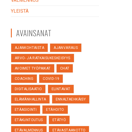
VALMENNUS
YLEISTÄ
AVAINSANAT
AJANKOHTAISTA
AJANVARAUS
ARVO- JA RATKAISUKESKEISYYS
AVOIMET TYÖPAIKAT
CHAT
COACHING
COVID-19
DIGITALISAATIO
ELINTAVAT
ELÄMÄNHALLINTA
ENNALTAEHKÄISY
ETÄASIOINTI
ETÄHOITO
ETÄKUNTOUTUS
ETÄTYÖ
ETÄVALMENNUS
ETÄVASTAANOTTO