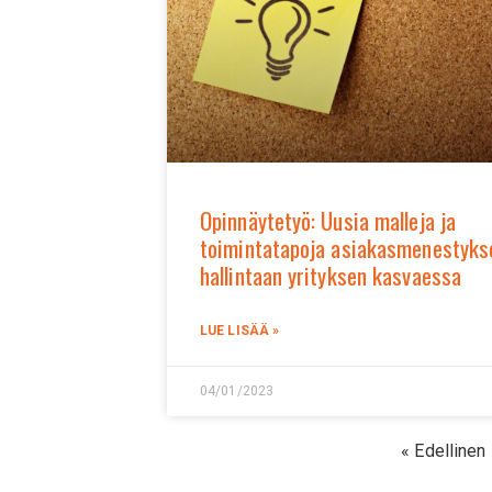
Opinnäytetyö: Uusia malleja ja
toimintatapoja asiakasmenestyks
hallintaan yrityksen kasvaessa
LUE LISÄÄ »
04/01/2023
« Edellinen