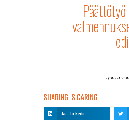
Päättötyö 
valmennukse
ed
Työhyvinvoin
SHARING IS CARING
Jaa | Linkedin