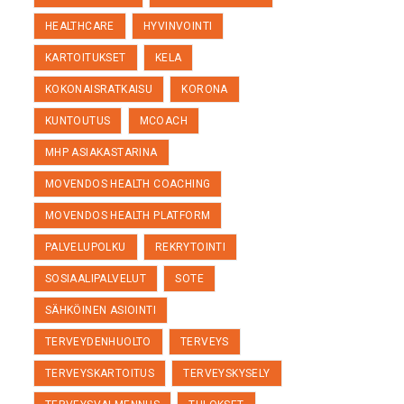
HEALTHCARE
HYVINVOINTI
KARTOITUKSET
KELA
KOKONAISRATKAISU
KORONA
KUNTOUTUS
MCOACH
MHP ASIAKASTARINA
MOVENDOS HEALTH COACHING
MOVENDOS HEALTH PLATFORM
PALVELUPOLKU
REKRYTOINTI
SOSIAALIPALVELUT
SOTE
SÄHKÖINEN ASIOINTI
TERVEYDENHUOLTO
TERVEYS
TERVEYSKARTOITUS
TERVEYSKYSELY