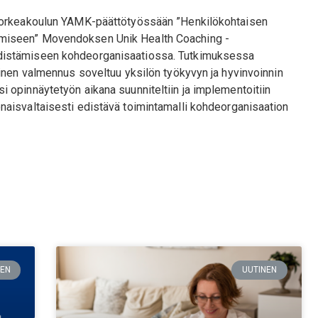
ikorkeakoulun YAMK-päättötyössään ”Henkilökohtaisen
miseen” Movendoksen Unik Health Coaching -
distämiseen kohdeorganisaatiossa. Tutkimuksessa
ainen valmennus soveltuu yksilön työkyvyn ja hyvinvoinnin
 opinnäytetyön aikana suunniteltiin ja implementoitiin
naisvaltaisesti edistävä toimintamalli kohdeorganisaation
NEN
UUTINEN