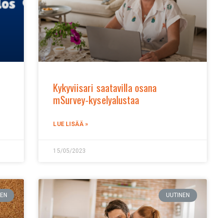
Kykyviisari saatavilla osana
mSurvey-kyselyalustaa
LUE LISÄÄ »
15/05/2023
NEN
UUTINEN