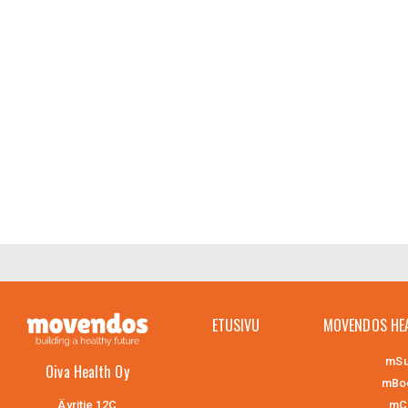
ETUSIVU
MOVENDOS HE
mSu
Oiva Health Oy
mBo
mCl
Äyritie 12C