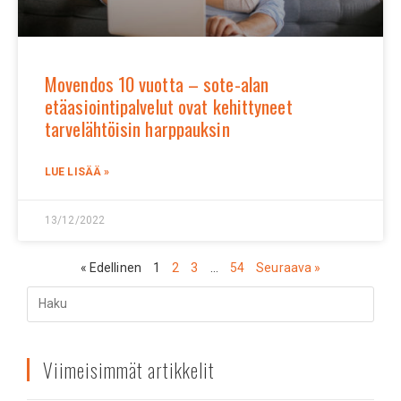
Movendos 10 vuotta – sote-alan
etäasiointipalvelut ovat kehittyneet
tarvelähtöisin harppauksin
LUE LISÄÄ »
13/12/2022
« Edellinen
1
2
3
…
54
Seuraava »
Viimeisimmät artikkelit