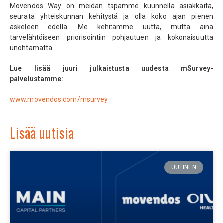
Movendos Way on meidän tapamme kuunnella asiakkaita,
seurata yhteiskunnan kehitystä ja olla koko ajan pienen
askeleen edellä. Me kehitämme uutta, mutta aina
tarvelähtöiseen priorisointiin pohjautuen ja kokonaisuutta
unohtamatta.
Lue lisää juuri julkaistusta uudesta mSurvey-
palvelustamme:
www.movendos.com/msurvey
Lisää uutisia
UUTINEN