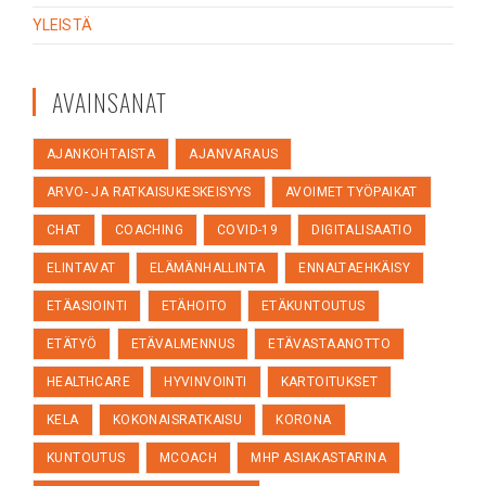
YLEISTÄ
AVAINSANAT
AJANKOHTAISTA
AJANVARAUS
ARVO- JA RATKAISUKESKEISYYS
AVOIMET TYÖPAIKAT
CHAT
COACHING
COVID-19
DIGITALISAATIO
ELINTAVAT
ELÄMÄNHALLINTA
ENNALTAEHKÄISY
ETÄASIOINTI
ETÄHOITO
ETÄKUNTOUTUS
ETÄTYÖ
ETÄVALMENNUS
ETÄVASTAANOTTO
HEALTHCARE
HYVINVOINTI
KARTOITUKSET
KELA
KOKONAISRATKAISU
KORONA
KUNTOUTUS
MCOACH
MHP ASIAKASTARINA