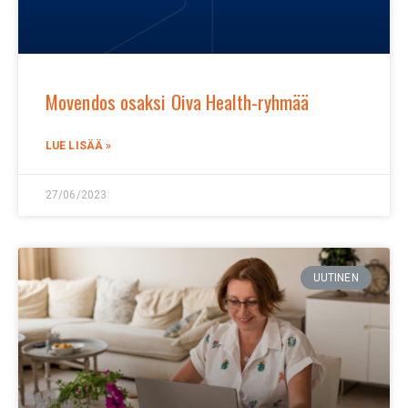
Movendos osaksi Oiva Health-ryhmää
LUE LISÄÄ »
27/06/2023
UUTINEN