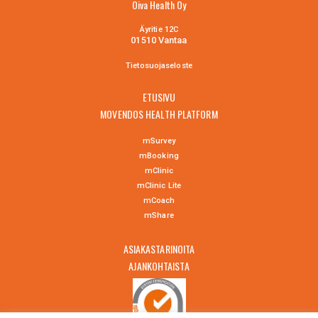
Oiva Health Oy
Äyritie 12C
01510 Vantaa
Tietosuojaselo
ste
ETUSIVU
MOVENDOS HEALTH PLATFORM
mSurvey
mBooking
mClinic
mClinic Lite
mCoach
mShare
ASIAKASTARINOITA
AJANKOHTAISTA