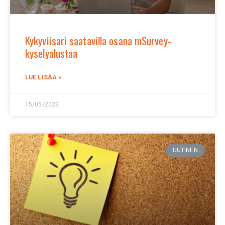
Kykyviisari saatavilla osana mSurvey-
kyselyalustaa
LUE LISÄÄ »
15/05/2023
UUTINEN