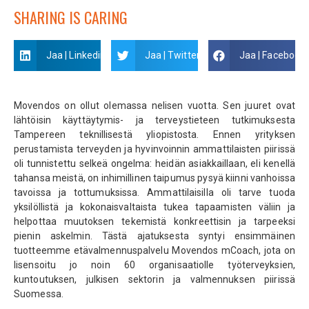
SHARING IS CARING
Jaa | Linkedin
Jaa | Twitter
Jaa | Facebook
Movendos on ollut olemassa nelisen vuotta. Sen juuret ovat
lähtöisin käyttäytymis- ja terveystieteen tutkimuksesta
Tampereen teknillisestä yliopistosta. Ennen yrityksen
perustamista terveyden ja hyvinvoinnin ammattilaisten piirissä
oli tunnistettu selkeä ongelma: heidän asiakkaillaan, eli kenellä
tahansa meistä, on inhimillinen taipumus pysyä kiinni vanhoissa
tavoissa ja tottumuksissa. Ammattilaisilla oli tarve tuoda
yksilöllistä ja kokonaisvaltaista tukea tapaamisten väliin ja
helpottaa muutoksen tekemistä konkreettisin ja tarpeeksi
pienin askelmin. Tästä ajatuksesta syntyi ensimmäinen
tuotteemme etävalmennuspalvelu Movendos mCoach, jota on
lisensoitu jo noin 60 organisaatiolle työterveyksien,
kuntoutuksen, julkisen sektorin ja valmennuksen piirissä
Suomessa.