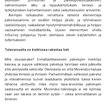
yksilöiden profilointiin ja palvelupolkuohjaukseen,
valmennusten alku- ja loppukartoituksiin, terveys- ja
työkykyriskien kartoittamiseen sekä vaikuttavuuden arviointiin.
Aiempiin ratkaisuihin verrattuna tärkeitä elementteja
palvelussamme on sisällön helppo yksilö- ja ryhmätason
räätälöitävyys, raakadatan hyödyntämismahdollisuus ja helppo
vastaaminen mobiililaitteilla, Uusien elementtien ohella
mSurvey pohjautuu hyviin olemassa oleviin käytäntöihin ja
tutkimukseen.
Tulevaisuutta on kiehtovaa rakentaa heti
Mitä seuraavaksi? Ennaltaehkäisevien palvelujen merkitys
kasvaa, ja sujuvia sähköisiä palveluja tarvitaan sekä julkisella
että yksityisellä sektorilla. Olennaista on, että Movendos haluaa
yhdistää ihmisen ja ihmisen. Parhaimmillaan sähköiset palvelut
ja etävalmennus tuovat laadukasta yksilöllistä tukea kenen
tahansa ulottuville, mikä myös tasa-arvoistaa palvelujen
saatavuutta eri alueilla. Movendos-teknologia ei ole kylmää,
vaan sen takana on lämmin sydän – oikea ammattilainen ja
ihminen.