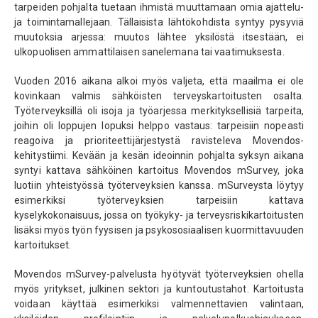
tarpeiden pohjalta tuetaan ihmistä muuttamaan omia ajattelu-
ja toimintamallejaan. Tällaisista lähtökohdista syntyy pysyviä
muutoksia arjessa: muutos lähtee yksilöstä itsestään, ei
ulkopuolisen ammattilaisen sanelemana tai vaatimuksesta.
Vuoden 2016 aikana alkoi myös valjeta, että maailma ei ole
kovinkaan valmis sähköisten terveyskartoitusten osalta.
Työterveyksillä oli isoja ja työarjessa merkityksellisiä tarpeita,
joihin oli loppujen lopuksi helppo vastaus: tarpeisiin nopeasti
reagoiva ja prioriteettijärjestystä ravisteleva Movendos-
kehitystiimi. Kevään ja kesän ideoinnin pohjalta syksyn aikana
syntyi kattava sähköinen kartoitus Movendos mSurvey, joka
luotiin yhteistyössä työterveyksien kanssa. mSurveysta löytyy
esimerkiksi työterveyksien tarpeisiin kattava
kyselykokonaisuus, jossa on työkyky- ja terveysriskikartoitusten
lisäksi myös työn fyysisen ja psykososiaalisen kuormittavuuden
kartoitukset.
Movendos mSurvey-palvelusta hyötyvät työterveyksien ohella
myös yritykset, julkinen sektori ja kuntoutustahot. Kartoitusta
voidaan käyttää esimerkiksi valmennettavien valintaan,