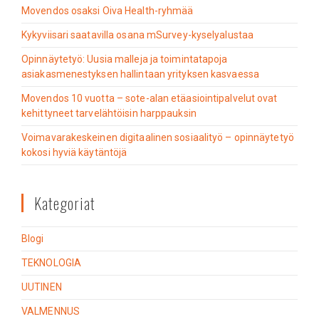
Movendos osaksi Oiva Health-ryhmää
Kykyviisari saatavilla osana mSurvey-kyselyalustaa
Opinnäytetyö: Uusia malleja ja toimintatapoja
asiakasmenestyksen hallintaan yrityksen kasvaessa
Movendos 10 vuotta – sote-alan etäasiointipalvelut ovat
kehittyneet tarvelähtöisin harppauksin
Voimavarakeskeinen digitaalinen sosiaalityö – opinnäytetyö
kokosi hyviä käytäntöjä
Kategoriat
Blogi
TEKNOLOGIA
UUTINEN
VALMENNUS