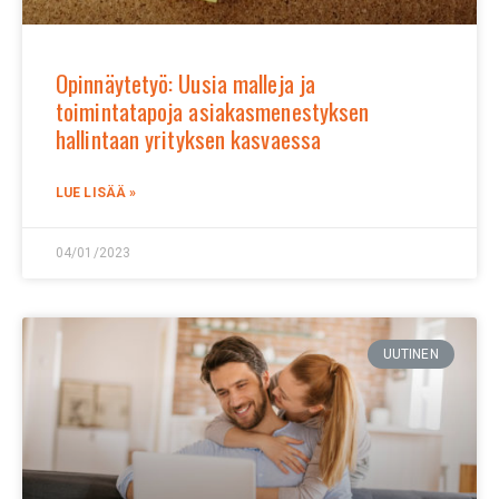
Opinnäytetyö: Uusia malleja ja
toimintatapoja asiakasmenestyksen
hallintaan yrityksen kasvaessa
LUE LISÄÄ »
04/01/2023
UUTINEN