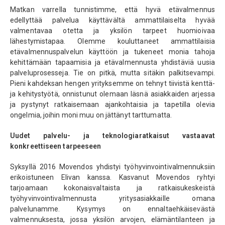
Matkan varrella tunnistimme, että hyvä etävalmennus
edellyttää palvelua käyttävältä ammattilaiselta hyvää
valmentavaa otetta ja yksilön tarpeet huomioivaa
lähestymistapaa. Olemme kouluttaneet ammattilaisia
etävalmennuspalvelun käyttöön ja tukeneet monia tahoja
kehittämään tapaamisia ja etävalmennusta yhdistäviä uusia
palveluprosesseja. Tie on pitkä, mutta sitäkin palkitsevampi.
Pieni kahdeksan hengen yrityksemme on tehnyt tiivistä kenttä-
ja kehitystyötä, onnistunut olemaan läsnä asiakkaiden arjessa
ja pystynyt ratkaisemaan ajankohtaisia ja tapetilla olevia
ongelmia, joihin moni muu on jättänyt tarttumatta.
Uudet palvelu- ja teknologiaratkaisut vastaavat
konkreettiseen tarpeeseen
Syksyllä 2016 Movendos yhdistyi työhyvinvointivalmennuksiin
erikoistuneen Elivan kanssa. Kasvanut Movendos ryhtyi
tarjoamaan kokonaisvaltaista ja ratkaisukeskeistä
työhyvinvointivalmennusta yritysasiakkaille omana
palvelunamme. Kysymys on ennaltaehkäisevästä
valmennuksesta, jossa yksilön arvojen, elämäntilanteen ja