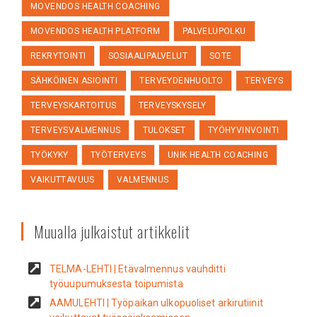
MOVENDOS HEALTH COACHING
MOVENDOS HEALTH PLATFORM
PALVELUPOLKU
REKRYTOINTI
SOSIAALIPALVELUT
SOTE
SÄHKÖINEN ASIOINTI
TERVEYDENHUOLTO
TERVEYS
TERVEYSKARTOITUS
TERVEYSKYSELY
TERVEYSVALMENNUS
TULOKSET
TYÖHYVINVOINTI
TYÖKYKY
TYÖTERVEYS
UNIK HEALTH COACHING
VAIKUTTAVUUS
VALMENNUS
Muualla julkaistut artikkelit
TELMA-LEHTI | Etävalmennus vauhditti
työuupumuksesta toipumista
AAMULEHTI | Työpaikan ulkopuoliset arkirutiinit