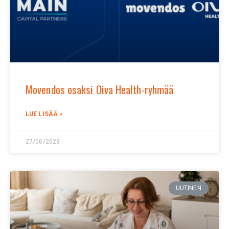
Movendos osaksi Oiva Health-ryhmää
LUE LISÄÄ »
27/06/2023
UUTINEN