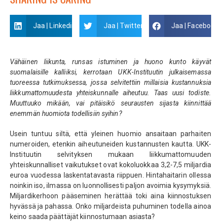
Jaa | Linkedin
Jaa | Twitter
Jaa | Facebook
Vähäinen liikunta, runsas istuminen ja huono kunto käyvät
suomalaisille kalliiksi, kerrotaan UKK-Instituutin julkaisemassa
tuoreessa tutkimuksessa, jossa selvitettiin millaisia kustannuksia
liikkumattomuudesta yhteiskunnalle aiheutuu. Taas uusi todiste.
Muuttuuko mikään, vai pitäisikö seurausten sijasta kiinnittää
enemmän huomiota todellisiin syihin?
Usein tuntuu siltä, että yleinen huomio ansaitaan parhaiten
numeroiden, etenkin aiheutuneiden kustannusten kautta. UKK-
Instituutin selvityksen mukaan liikkumattomuuden
yhteiskunnalliset vaikutukset ovat kokoluokkaa 3,2-7,5 miljardia
euroa vuodessa laskentatavasta riippuen. Hintahaitarin ollessa
noinkin iso, ilmassa on luonnollisesti paljon avoimia kysymyksiä.
Miljardikerhoon pääseminen herättää toki aina kiinnostuksen
hyvässä ja pahassa. Onko miljardeista puhuminen todella ainoa
keino saada päättäjät kiinnostumaan asiasta?