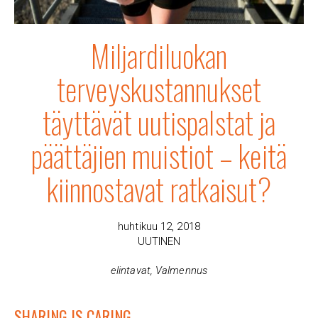
Miljardiluokan
terveyskustannukset
täyttävät uutispalstat ja
päättäjien muistiot – keitä
kiinnostavat ratkaisut?
huhtikuu 12, 2018
UUTINEN
elintavat
,
Valmennus
SHARING IS CARING