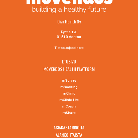
Oiva Health Oy
Äyritie 12C
01510 Vantaa
Tietosuojaselo
ste
ETUSIVU
MOVENDOS HEALTH PLATFORM
mSurvey
mBooking
mClinic
mClinic Lite
mCoach
mShare
ASIAKASTARINOITA
AJANKOHTAISTA