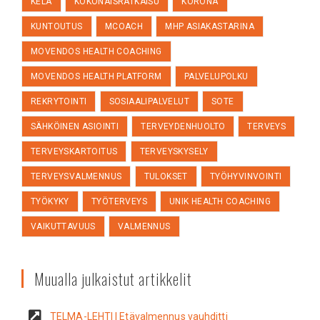
KELA
KOKONAISRATKAISU
KORONA
KUNTOUTUS
MCOACH
MHP ASIAKASTARINA
MOVENDOS HEALTH COACHING
MOVENDOS HEALTH PLATFORM
PALVELUPOLKU
REKRYTOINTI
SOSIAALIPALVELUT
SOTE
SÄHKÖINEN ASIOINTI
TERVEYDENHUOLTO
TERVEYS
TERVEYSKARTOITUS
TERVEYSKYSELY
TERVEYSVALMENNUS
TULOKSET
TYÖHYVINVOINTI
TYÖKYKY
TYÖTERVEYS
UNIK HEALTH COACHING
VAIKUTTAVUUS
VALMENNUS
Muualla julkaistut artikkelit
TELMA-LEHTI | Etävalmennus vauhditti