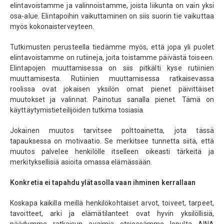
elintavoistamme ja valinnoistamme, joista liikunta on vain yksi
osa-alue. Elintapoihin vaikuttaminen on siis suorin tie vaikuttaa
myös kokonaisterveyteen.
Tutkimusten perusteella tiedämme myös, että jopa yli puolet
elintavoistamme on rutiineja, joita toistamme päivästä toiseen.
Elintapojen muuttamisessa on siis pitkälti kyse rutiinien
muuttamisesta. Rutiinien muuttamisessa ratkaisevassa
roolissa ovat jokaisen yksilön omat pienet päivittäiset
muutokset ja valinnat. Painotus sanalla pienet. Tämä on
käyttäytymistieteilijöiden tutkima tosiasia.
Jokainen muutos tarvitsee polttoainetta, jota tässä
tapauksessa on motivaatio. Se merkitsee tunnetta siitä, että
muutos palvelee henkilölle itselleen oikeasti tärkeitä ja
merkityksellisiä asioita omassa elämässään.
Konkretia ei tapahdu ylätasolla vaan ihminen kerrallaan
Koskapa kaikilla meillä henkilökohtaiset arvot, toiveet, tarpeet,
tavoitteet, arki ja elämätilanteet ovat hyvin yksilöllisiä,
päädymme ratkaisun avaimia etsiessämme lopulta AINA