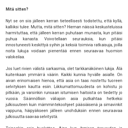
Mitä sitten?
Nyt se on siis jälleen kerran tieteellisesti todistettu, että kyllä,
kalliiksi tulee. Mutta, mitä sitten? Hieman näissä keskusteluissa
harmituttaa, että jälleen kerran puhutaan munasta, kun pitäisi
puhua kanasta. Voivotellaan seurauksia, kun pitäisi
innostuneesti keskittyä syihin ja keksiä toimivia ratkaisuja, joilla
noita lukuja voidaan pienentää ennen seuraavaa huomion
valokeilaa.
Jos luet rivien välistä sarkasmia, olet tarkkanäköinen lukija. Älä
kuitenkaan ymmärrä väärin. Kaikki kunnia hyvälle asialle. On
aivan erinomaisen hienoa, että asia on taas nostettu tuoreen
selvityksen kautta esiin. Liikkumattomuudesta on kohistu jo
pitkään, ja varsinkin runsaan istumisen haitoista on tiedetty jo
vuosia. Säännöllisin väliajoin asia putkahtaa hetkeksi
julkisuuteen kuin mämmintekoohjeet pääsiäisenä ja simavinkit
vappuna, häipyäkseen jälleen unohduksiin ennen seuraavaa
julkisuutta saavaa selvitystä.