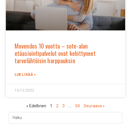
Movendos 10 vuotta – sote-alan
etäasiointipalvelut ovat kehittyneet
tarvelähtöisin harppauksin
LUE LISÄÄ »
13/12/2022
« Edellinen
1
2
3
…
54
Seuraava »