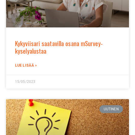
Kykyviisari saatavilla osana mSurvey-
kyselyalustaa
LUE LISÄÄ »
15/05/2023
UUTINEN