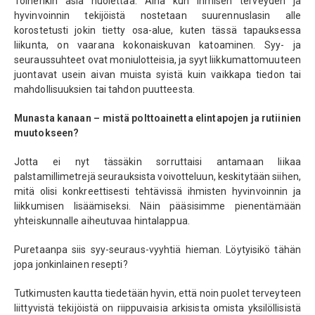
Toinenkin asia huolettaa. Aina kun ihmisen terveyden ja
hyvinvoinnin tekijöistä nostetaan suurennuslasin alle
korostetusti jokin tietty osa-alue, kuten tässä tapauksessa
liikunta, on vaarana kokonaiskuvan katoaminen. Syy- ja
seuraussuhteet ovat moniulotteisia, ja syyt liikkumattomuuteen
juontavat usein aivan muista syistä kuin vaikkapa tiedon tai
mahdollisuuksien tai tahdon puutteesta.
Munasta kanaan – mistä polttoainetta elintapojen ja rutiinien
muutokseen?
Jotta ei nyt tässäkin sorruttaisi antamaan liikaa
palstamillimetrejä seurauksista voivotteluun, keskitytään siihen,
mitä olisi konkreettisesti tehtävissä ihmisten hyvinvoinnin ja
liikkumisen lisäämiseksi. Näin pääsisimme pienentämään
yhteiskunnalle aiheutuvaa hintalappua.
Puretaanpa siis syy-seuraus-vyyhtiä hieman. Löytyisikö tähän
jopa jonkinlainen resepti?
Tutkimusten kautta tiedetään hyvin, että noin puolet terveyteen
liittyvistä tekijöistä on riippuvaisia arkisista omista yksilöllisistä