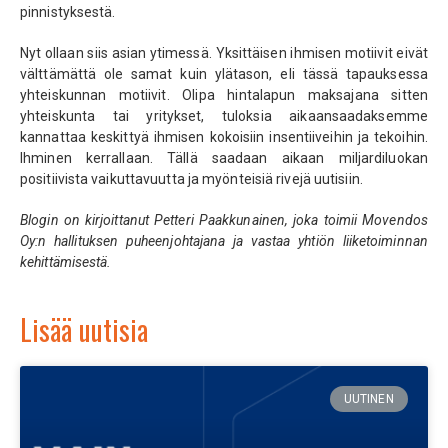
pinnistyksestä.
Nyt ollaan siis asian ytimessä. Yksittäisen ihmisen motiivit eivät
välttämättä ole samat kuin ylätason, eli tässä tapauksessa
yhteiskunnan motiivit. Olipa hintalapun maksajana sitten
yhteiskunta tai yritykset, tuloksia aikaansaadaksemme
kannattaa keskittyä ihmisen kokoisiin insentiiveihin ja tekoihin.
Ihminen kerrallaan. Tällä saadaan aikaan miljardiluokan
positiivista vaikuttavuutta ja myönteisiä rivejä uutisiin.
Blogin on kirjoittanut Petteri Paakkunainen, joka toimii Movendos
Oy:n hallituksen puheenjohtajana ja vastaa yhtiön liiketoiminnan
kehittämisestä.
Lisää uutisia
UUTINEN