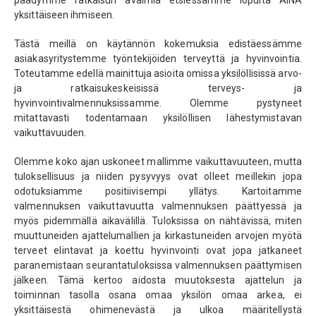
yksittäiseen ihmiseen.
Tästä meillä on käytännön kokemuksia edistäessämme
asiakasyritystemme työntekijöiden terveyttä ja hyvinvointia.
Toteutamme edellä mainittuja asioita omissa yksilöllisissä arvo-
ja ratkaisukeskeisissä terveys- ja
hyvinvointivalmennuksissamme. Olemme pystyneet
mitattavasti todentamaan yksilöllisen lähestymistavan
vaikuttavuuden.
Olemme koko ajan uskoneet mallimme vaikuttavuuteen, mutta
tuloksellisuus ja niiden pysyvyys ovat olleet meillekin jopa
odotuksiamme positiivisempi yllätys. Kartoitamme
valmennuksen vaikuttavuutta valmennuksen päättyessä ja
myös pidemmällä aikavälillä. Tuloksissa on nähtävissä, miten
muuttuneiden ajattelumallien ja kirkastuneiden arvojen myötä
terveet elintavat ja koettu hyvinvointi ovat jopa jatkaneet
paranemistaan seurantatuloksissa valmennuksen päättymisen
jälkeen. Tämä kertoo aidosta muutoksesta ajattelun ja
toiminnan tasolla osana omaa yksilön omaa arkea, ei
yksittäisestä ohimenevästä ja ulkoa määritellystä