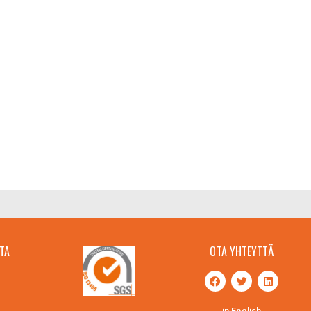
TA
OTA YHTEYTTÄ
in English