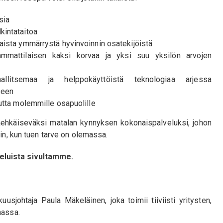
sia
kintataitoa
aista ymmärrystä hyvinvoinnin osatekijöistä
 ammattilaisen kaksi korvaa ja yksi suu yksilön arvojen
allitsemaa ja helppokäyttöistä teknologiaa arjessa
seen
uutta molemmille osapuolille
taehkäiseväksi matalan kynnyksen kokonaispalveluksi, johon
oin, kun tuen tarve on olemassa.
eluista sivultamme.
usjohtaja Paula Mäkeläinen, joka toimii tiiviisti yritysten,
nassa.