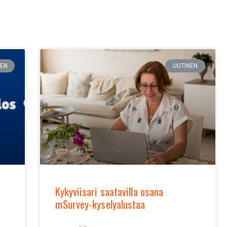
NEN
UUTINEN
Kykyviisari saatavilla osana
mSurvey-kyselyalustaa