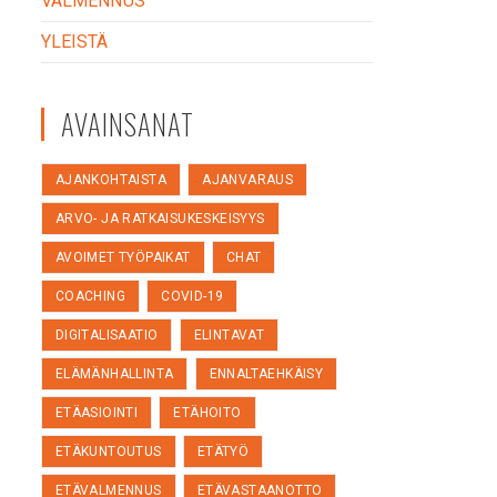
VALMENNUS
YLEISTÄ
AVAINSANAT
AJANKOHTAISTA
AJANVARAUS
ARVO- JA RATKAISUKESKEISYYS
AVOIMET TYÖPAIKAT
CHAT
COACHING
COVID-19
DIGITALISAATIO
ELINTAVAT
ELÄMÄNHALLINTA
ENNALTAEHKÄISY
ETÄASIOINTI
ETÄHOITO
ETÄKUNTOUTUS
ETÄTYÖ
ETÄVALMENNUS
ETÄVASTAANOTTO