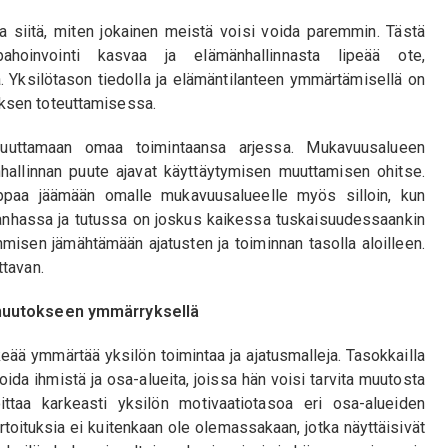
a siitä, miten jokainen meistä voisi voida paremmin. Tästä
pahoinvointi kasvaa ja elämänhallinnasta lipeää ote,
. Yksilötason tiedolla ja elämäntilanteen ymmärtämisellä on
ksen toteuttamisessa.
muuttamaan omaa toimintaansa arjessa. Mukavuusalueen
änhallinnan puute ajavat käyttäytymisen muuttamisen ohitse.
uppaa jäämään omalle mukavuusalueelle myös silloin, kun
anhassa ja tutussa on joskus kaikessa tuskaisuudessaankin
ihmisen jämähtämään ajatusten ja toiminnan tasolla aloilleen.
ttavan.
 muutokseen ymmärryksellä
eää ymmärtää yksilön toimintaa ja ajatusmalleja. Tasokkailla
iloida ihmistä ja osa-alueita, joissa hän voisi tarvita muutosta
ittaa karkeasti yksilön motivaatiotasoa eri osa-alueiden
rtoituksia ei kuitenkaan ole olemassakaan, jotka näyttäisivät