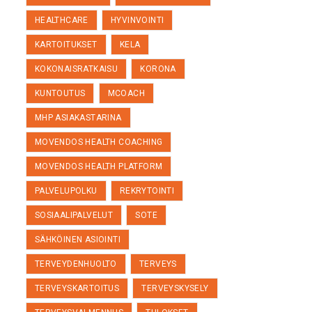
HEALTHCARE
HYVINVOINTI
KARTOITUKSET
KELA
KOKONAISRATKAISU
KORONA
KUNTOUTUS
MCOACH
MHP ASIAKASTARINA
MOVENDOS HEALTH COACHING
MOVENDOS HEALTH PLATFORM
PALVELUPOLKU
REKRYTOINTI
SOSIAALIPALVELUT
SOTE
SÄHKÖINEN ASIOINTI
TERVEYDENHUOLTO
TERVEYS
TERVEYSKARTOITUS
TERVEYSKYSELY