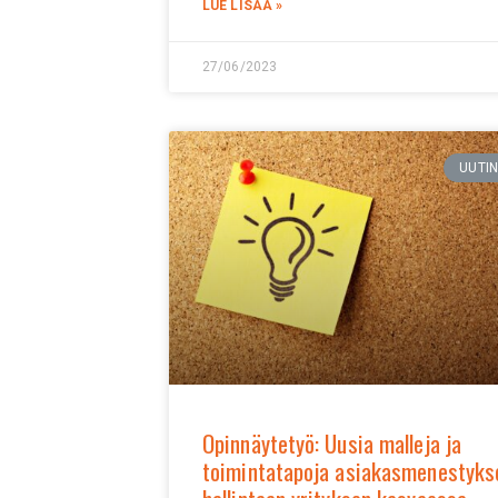
LUE LISÄÄ »
27/06/2023
UUTI
Opinnäytetyö: Uusia malleja ja
toimintatapoja asiakasmenestyks