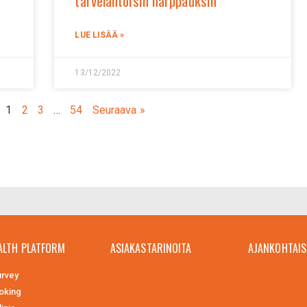
tarvelähtöisin harppauksin
LUE LISÄÄ »
13/12/2022
1
2
3
…
54
Seuraava »
ALTH PLATFORM
ASIAKASTARINOITA
AJANKOHTAIS
rvey
oking