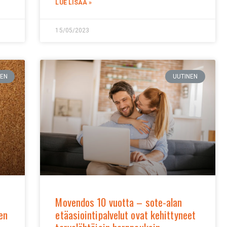
LUE LISÄÄ »
15/05/2023
NEN
UUTINEN
Movendos 10 vuotta – sote-alan
en
etäasiointipalvelut ovat kehittyneet