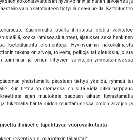
 yksilön kokonaisvaltaisen hyvinvoinnin ja hänen arvojensa ja
 päästään vain osatotuuteen tietyillä osa-alueilla. Kartoitusten
konaisuus. Suurimmalla osalla ihmisistä olotila vaihtelee
tien sisällä, koska ihmisessä tunteet, ajatukset sekä henkinen
nsa kietoutuneita elementtejä. Hyvinvoinnin näkökulmasta
ionin takana on arvoja, toiveita, pelkoja tai oletuksia, joista
 toiminnan ja siihen liittyvien valintojen ymmärtämisessä
a pääomaa yhdistämällä päästään tiettyä yksilöä, ryhmää tai
älle. Kun tietoa on olemassa, on siitä vielä pitkä harppaus
reettisia arjen muutoksia saadaan aikaan tunnistamalla
at ja tukemalla häntä niiden muuttamisessa omien arvojen ja
miseltä ihmiselle tapahtuvaa vuorovaikutusta
n resepti voisi olla jotakin tällaista?