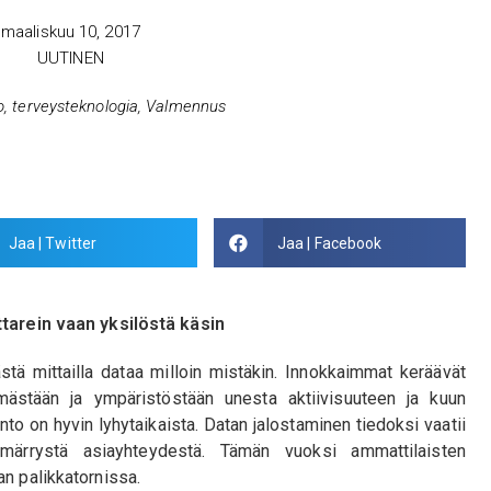
maaliskuu 10, 2017
UUTINEN
o
,
terveysteknologia
,
Valmennus
Jaa | Twitter
Jaa | Facebook
ttarein vaan yksilöstä käsin
stä mittailla dataa milloin mistäkin. Innokkaimmat keräävät
mästään ja ympäristöstään unesta aktiivisuuteen ja kuun
nto on hyvin lyhytaikaista. Datan jalostaminen tiedoksi vaatii
märrystä asiayhteydestä. Tämän vuoksi ammattilaisten
an palikkatornissa.