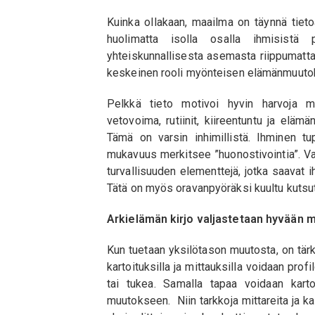
Kuinka ollakaan, maailma on täynnä tieto
huolimatta isolla osalla ihmisistä 
yhteiskunnallisesta asemasta riippumatta
keskeinen rooli myönteisen elämänmuuto
Pelkkä tieto motivoi hyvin harvoja 
vetovoima, rutiinit, kiireentuntu ja eläm
Tämä on varsin inhimillistä. Ihminen t
mukavuus merkitsee ”huonostivointia”. V
turvallisuuden elementtejä, jotka saavat 
Tätä on myös oravanpyöräksi kuultu kutsu
Arkielämän kirjo valjastetaan hyvään
Kun tuetaan yksilötason muutosta, on tärk
kartoituksilla ja mittauksilla voidaan prof
tai tukea. Samalla tapaa voidaan karto
muutokseen. Niin tarkkoja mittareita ja ka