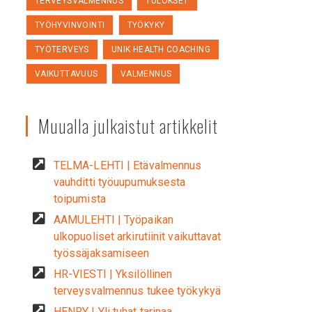
TERVEYSVALMENNUS
TULOKSET
TYÖHYVINVOINTI
TYÖKYKY
TYÖTERVEYS
UNIK HEALTH COACHING
VAIKUTTAVUUS
VALMENNUS
Muualla julkaistut artikkelit
TELMA-LEHTI | Etävalmennus
vauhditti työuupumuksesta
toipumista
AAMULEHTI | Työpaikan
ulkopuoliset arkirutiinit vaikuttavat
työssäjaksamiseen
HR-VIESTI | Yksilöllinen
terveysvalmennus tukee työkykyä
HENRY | Yli tuhat tarinaa