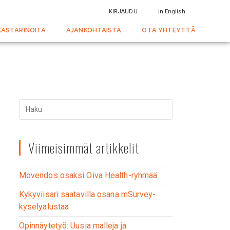
KIRJAUDU
in English
KASTARINOITA
AJANKOHTAISTA
OTA YHTEYTTÄ
Viimeisimmät artikkelit
Movendos osaksi Oiva Health-ryhmää
Kykyviisari saatavilla osana mSurvey-
kyselyalustaa
Opinnäytetyö: Uusia malleja ja