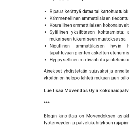
Ripaus kerättyä dataa tai kartoitustulok
Kämmenellinen ammattilaisen tiedontul
Kourallinen ammattilaisen kokonaisvalt
Sylillinen yksilötason kohtaamista:
mukaiseen tukemiseen muutoksessa
Nipullinen ammattilaisen hyvin h
tapahtuvaan pienten askelten etenemi
Hyppysellinen motivaatiota ja uteliais
Ainekset yhdistetään sujuvaksi ja ennal
yksilön on helppo lähteä mukaan juuri sill
Lue lisää Movendos Oy:n kokonaispalv
***
Blogin kirjoittaja on Movendoksen asiakku
työterveyden ja palvelukehityksen rajapin