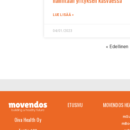
hallintaan yrityksen kasvaessa
LUE LISÄÄ »
04/01/2023
« Edellinen
ETUSIVU
MOVENDOS HE
mSu
Oiva Health Oy
mBo