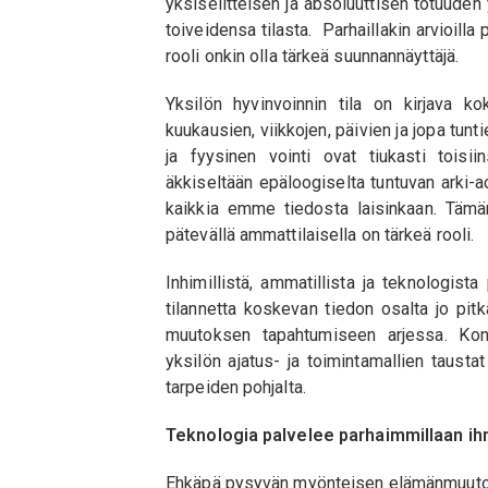
yksiselitteisen ja absoluuttisen totuuden
toiveidensa tilasta. Parhaillakin arvioilla
rooli onkin olla tärkeä suunnannäyttäjä.
Yksilön hyvinvoinnin tila on kirjava ko
kuukausien, viikkojen, päivien ja jopa tun
ja fyysinen vointi ovat tiukasti toisii
äkkiseltään epäloogiselta tuntuvan arki-act
kaikkia emme tiedosta laisinkaan. Tämän
pätevällä ammattilaisella on tärkeä rooli.
Inhimillistä, ammatillista ja teknologist
tilannetta koskevan tiedon osalta jo pitk
muutoksen tapahtumiseen arjessa. Konk
yksilön ajatus- ja toimintamallien taust
tarpeiden pohjalta.
Teknologia palvelee parhaimmillaan ih
Ehkäpä pysyvän myönteisen elämänmuutokse