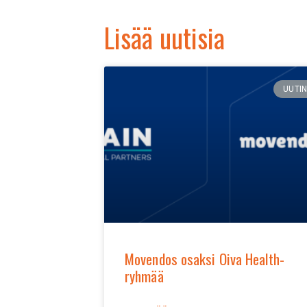
Lisää uutisia
UUTI
Movendos osaksi Oiva Health-
ryhmää