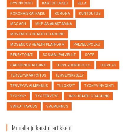
HYVINVOINTI
KARTOITUKSET
KELA
KOKONAISRATKAISU
KORONA
KUNTOUTUS
MCOACH
MHP ASIAKASTARINA
MOVENDOS HEALTH COACHING
MOVENDOS HEALTH PLATFORM
PALVELUPOLKU
REKRYTOINTI
SOSIAALIPALVELUT
SOTE
SÄHKÖINEN ASIOINTI
TERVEYDENHUOLTO
TERVEYS
TERVEYSKARTOITUS
TERVEYSKYSELY
TERVEYSVALMENNUS
TULOKSET
TYÖHYVINVOINTI
TYÖKYKY
TYÖTERVEYS
UNIK HEALTH COACHING
VAIKUTTAVUUS
VALMENNUS
Muualla julkaistut artikkelit