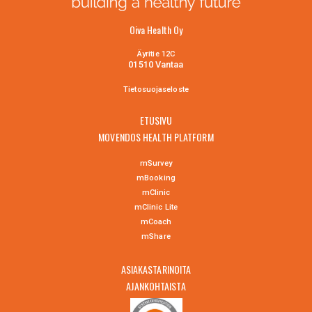
Oiva Health Oy
Äyritie 12C
01510 Vantaa
Tietosuojaselo
ste
ETUSIVU
MOVENDOS HEALTH PLATFORM
mSurvey
mBooking
mClinic
mClinic Lite
mCoach
mShare
ASIAKASTARINOITA
AJANKOHTAISTA