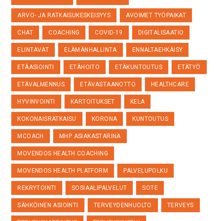
ARVO- JA RATKAISUKESKEISYYS
AVOIMET TYÖPAIKAT
CHAT
COACHING
COVID-19
DIGITALISAATIO
ELINTAVAT
ELÄMÄNHALLINTA
ENNALTAEHKÄISY
ETÄASIOINTI
ETÄHOITO
ETÄKUNTOUTUS
ETÄTYÖ
ETÄVALMENNUS
ETÄVASTAANOTTO
HEALTHCARE
HYVINVOINTI
KARTOITUKSET
KELA
KOKONAISRATKAISU
KORONA
KUNTOUTUS
MCOACH
MHP ASIAKASTARINA
MOVENDOS HEALTH COACHING
MOVENDOS HEALTH PLATFORM
PALVELUPOLKU
REKRYTOINTI
SOSIAALIPALVELUT
SOTE
SÄHKÖINEN ASIOINTI
TERVEYDENHUOLTO
TERVEYS