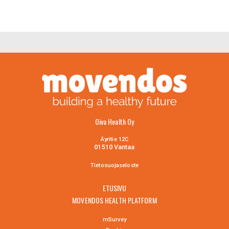
Oiva Health Oy
Äyritie 12C
01510 Vantaa
Tietosuojaselo
ste
ETUSIVU
MOVENDOS HEALTH PLATFORM
mSurvey