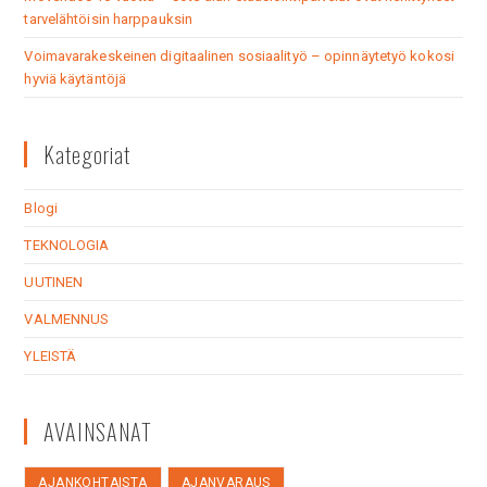
tarvelähtöisin harppauksin
Voimavarakeskeinen digitaalinen sosiaalityö – opinnäytetyö kokosi
hyviä käytäntöjä
Kategoriat
Blogi
TEKNOLOGIA
UUTINEN
VALMENNUS
YLEISTÄ
AVAINSANAT
AJANKOHTAISTA
AJANVARAUS