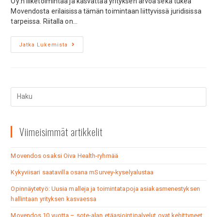
Oy:n liiketoimintaa ja kasvattaa yrityksen arvoa sekä tukea
Movendosta erilaisissa tämän toimintaan liittyvissä juridisissa
tarpeissa. Riitalla on…
Jatka Lukemista
Viimeisimmät artikkelit
Movendos osaksi Oiva Health-ryhmää
Kykyviisari saatavilla osana mSurvey-kyselyalustaa
Opinnäytetyö: Uusia malleja ja toimintatapoja asiakasmenestyksen
hallintaan yrityksen kasvaessa
Movendos 10 vuotta – sote-alan etäasiointipalvelut ovat kehittyneet