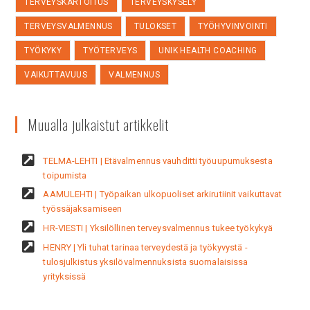
TERVEYSKARTOITUS
TERVEYSKYSELY
TERVEYSVALMENNUS
TULOKSET
TYÖHYVINVOINTI
TYÖKYKY
TYÖTERVEYS
UNIK HEALTH COACHING
VAIKUTTAVUUS
VALMENNUS
Muualla julkaistut artikkelit
TELMA-LEHTI | Etävalmennus vauhditti työuupumuksesta
toipumista
AAMULEHTI | Työpaikan ulkopuoliset arkirutiinit vaikuttavat
työssäjaksamiseen
HR-VIESTI | Yksilöllinen terveysvalmennus tukee työkykyä
HENRY | Yli tuhat tarinaa terveydestä ja työkyvystä -
tulosjulkistus yksilövalmennuksista suomalaisissa
yrityksissä