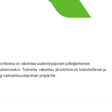
voitteena on rakentaa uudentyyppinen pitkäjänteinen
ukemiseksi. Toiminta rakentuu yksilöllisesti toteutettavan ja
ng-valmennusohjelman ympärille.…