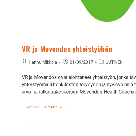
VR ja Movendos yhteistyöhön
Hannu Mikkola
01/09/2017
UUTINEN
VR ja Movendos ovat aloittaneet yhteistyön, jonka ta
yhteistyömalli henkilöstön terveyden ja hyvinvoinnin t
arvo- ja ratkaisukeskeisen Movendos Health Coachi
Jatka Lukemista