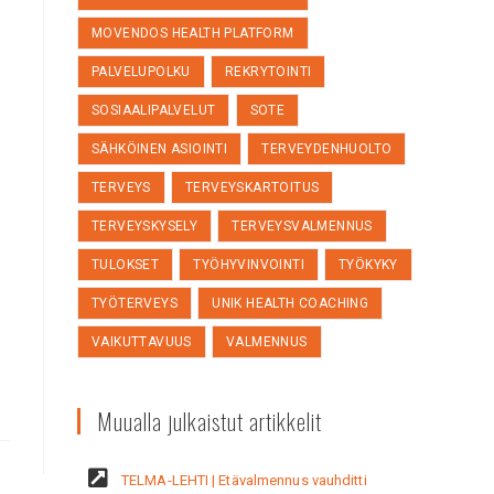
MOVENDOS HEALTH PLATFORM
PALVELUPOLKU
REKRYTOINTI
SOSIAALIPALVELUT
SOTE
SÄHKÖINEN ASIOINTI
TERVEYDENHUOLTO
TERVEYS
TERVEYSKARTOITUS
TERVEYSKYSELY
TERVEYSVALMENNUS
TULOKSET
TYÖHYVINVOINTI
TYÖKYKY
TYÖTERVEYS
UNIK HEALTH COACHING
VAIKUTTAVUUS
VALMENNUS
Muualla julkaistut artikkelit
TELMA-LEHTI | Etävalmennus vauhditti