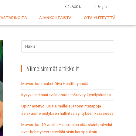
KIRJAUDU
in English
KASTARINOITA
AJANKOHTAISTA
OTA YHTEYTTÄ
Viimeisimmät artikkelit
Movendos osaksi Oiva Health-ryhmää
Kykyviisari saatavilla osana mSurvey-kyselyalustaa
Opinnäytetyö: Uusia malleja ja toimintatapoja
asiakasmenestyksen hallintaan yrityksen kasvaessa
Movendos 10 vuotta – sote-alan etäasiointipalvelut
ovat kehittyneet tarvelähtöisin harppauksin