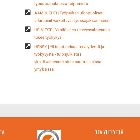
työuupumuksesta toipumista
AAMULEHTI | Työpaikan ulkopuoliset
arkirutiinit vaikuttavat työssäjaksamiseen
HR-VIESTI | Yksilöllinen terveysvalmennus
tukee työkykyä
HENRY | Yli tuhat tarinaa terveydestä ja
työkyvystä - tulosjulkistus
yksilövalmennuksista suomalaisissa
yrityksissä
TA
OTA YHTEYTTÄ