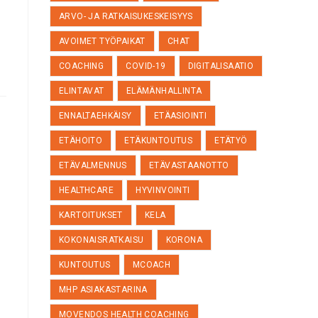
ARVO- JA RATKAISUKESKEISYYS
AVOIMET TYÖPAIKAT
CHAT
COACHING
COVID-19
DIGITALISAATIO
ELINTAVAT
ELÄMÄNHALLINTA
ENNALTAEHKÄISY
ETÄASIOINTI
ETÄHOITO
ETÄKUNTOUTUS
ETÄTYÖ
ETÄVALMENNUS
ETÄVASTAANOTTO
HEALTHCARE
HYVINVOINTI
KARTOITUKSET
KELA
KOKONAISRATKAISU
KORONA
KUNTOUTUS
MCOACH
MHP ASIAKASTARINA
MOVENDOS HEALTH COACHING