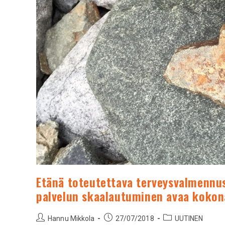
Etänä toteutettava terveysvalmennus
palvelun skaalautuminen avaa koko
Hannu Mikkola
27/07/2018
UUTINEN