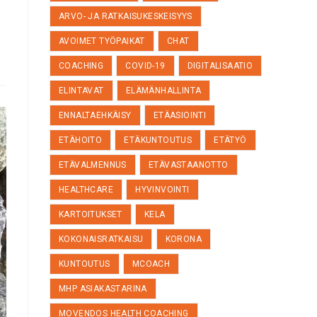
ARVO- JA RATKAISUKESKEISYYS
AVOIMET TYÖPAIKAT
CHAT
COACHING
COVID-19
DIGITALISAATIO
ELINTAVAT
ELÄMÄNHALLINTA
ENNALTAEHKÄISY
ETÄASIOINTI
ETÄHOITO
ETÄKUNTOUTUS
ETÄTYÖ
ETÄVALMENNUS
ETÄVASTAANOTTO
HEALTHCARE
HYVINVOINTI
KARTOITUKSET
KELA
KOKONAISRATKAISU
KORONA
KUNTOUTUS
MCOACH
MHP ASIAKASTARINA
MOVENDOS HEALTH COACHING