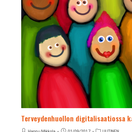
Terveydenhuollon digitalisaatiossa 
Hannu Mikkola
01/09/2017
UUTINEN