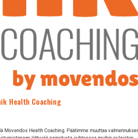
ik Health Coaching
llä Movendos Health Coaching. Päätimme muuttaa valmennukse
estymistapaan liittyvää painotusta suhteessa muihin erilaisten