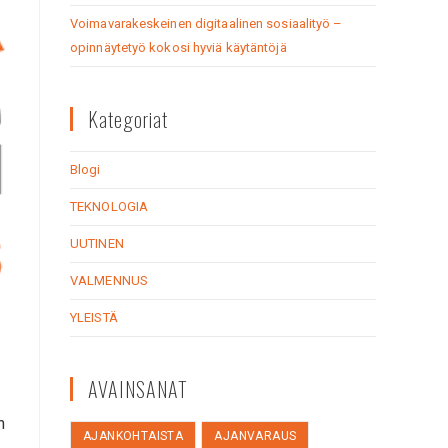
Voimavarakeskeinen digitaalinen sosiaalityö –
opinnäytetyö kokosi hyviä käytäntöjä
Kategoriat
Blogi
TEKNOLOGIA
UUTINEN
VALMENNUS
YLEISTÄ
AVAINSANAT
n
AJANKOHTAISTA
AJANVARAUS