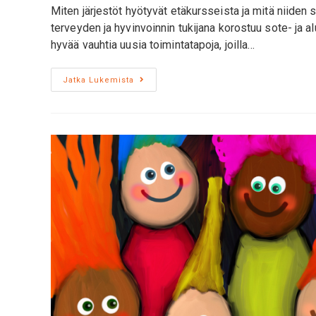
Miten järjestöt hyötyvät etäkursseista ja mitä niiden 
terveyden ja hyvinvoinnin tukijana korostuu sote- ja 
hyvää vauhtia uusia toimintatapoja, joilla…
Jatka Lukemista