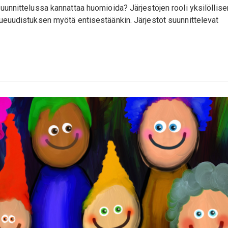
suunnittelussa kannattaa huomioida? Järjestöjen rooli yksilöllise
alueuudistuksen myötä entisestäänkin. Järjestöt suunnittelevat