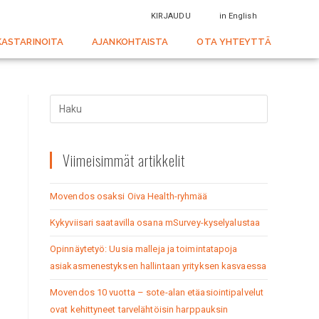
KIRJAUDU
in English
KASTARINOITA
AJANKOHTAISTA
OTA YHTEYTTÄ
Viimeisimmät artikkelit
Movendos osaksi Oiva Health-ryhmää
Kykyviisari saatavilla osana mSurvey-kyselyalustaa
Opinnäytetyö: Uusia malleja ja toimintatapoja
asiakasmenestyksen hallintaan yrityksen kasvaessa
Movendos 10 vuotta – sote-alan etäasiointipalvelut
ovat kehittyneet tarvelähtöisin harppauksin