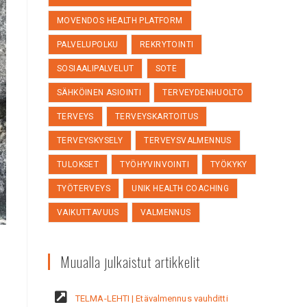
MOVENDOS HEALTH PLATFORM
PALVELUPOLKU
REKRYTOINTI
SOSIAALIPALVELUT
SOTE
SÄHKÖINEN ASIOINTI
TERVEYDENHUOLTO
TERVEYS
TERVEYSKARTOITUS
TERVEYSKYSELY
TERVEYSVALMENNUS
TULOKSET
TYÖHYVINVOINTI
TYÖKYKY
TYÖTERVEYS
UNIK HEALTH COACHING
VAIKUTTAVUUS
VALMENNUS
Muualla julkaistut artikkelit
TELMA-LEHTI | Etävalmennus vauhditti