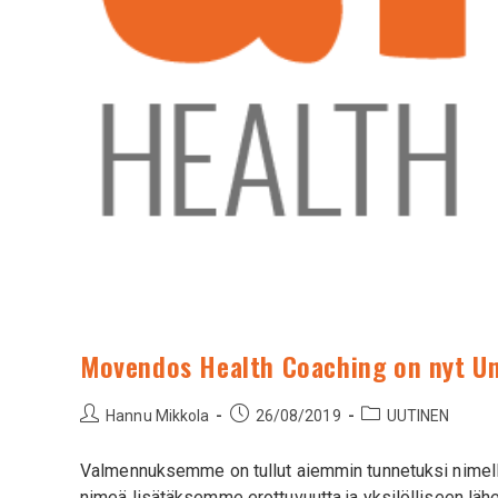
Movendos Health Coaching on nyt Un
Hannu Mikkola
26/08/2019
UUTINEN
Valmennuksemme on tullut aiemmin tunnetuksi nime
nimeä lisätäksemme erottuvuutta ja yksilölliseen läh