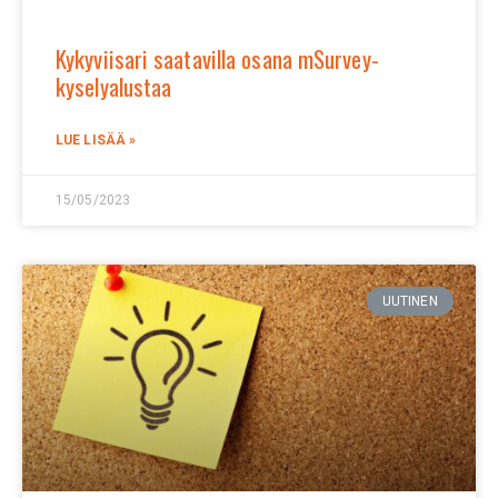
Kykyviisari saatavilla osana mSurvey-
kyselyalustaa
LUE LISÄÄ »
15/05/2023
UUTINEN