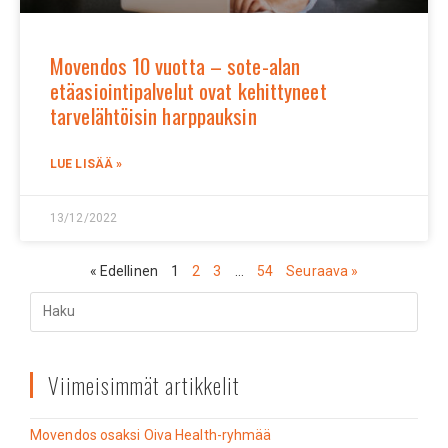
Movendos 10 vuotta – sote-alan
etäasiointipalvelut ovat kehittyneet
tarvelähtöisin harppauksin
LUE LISÄÄ »
13/12/2022
« Edellinen
1
2
3
…
54
Seuraava »
Viimeisimmät artikkelit
Movendos osaksi Oiva Health-ryhmää