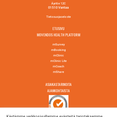
Äyritie 12C
01510 Vantaa
Tietosuojaselo
ste
ETUSIVU
MOVENDOS HEALTH PLATFORM
mSurvey
mBooking
mClinic
mClinic Lite
mCoach
mShare
ASIAKASTARINOITA
AJANKOHTAISTA
Käytämme verkkosivuillamme evästeitä tarjotaksemme