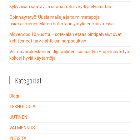
Kykyviisari saatavilla osana mSurvey-kyselyalustaa
Opinnäytetyö: Uusia malleja ja toimintatapoja
asiakasmenestyksen hallintaan yrityksen kasvaessa
Movendos 10 vuotta – sote-alan etäasiointipalvelut ovat
kehittyneet tarvelähtöisin harppauksin
Voimavarakeskeinen digitaalinen sosiaalityö – opinnäytetyö
kokosi hyviä käytäntöjä
Kategoriat
Blogi
TEKNOLOGIA
UUTINEN
VALMENNUS
YLEISTÄ