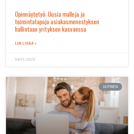
Opinnäytetyö: Uusia malleja ja
toimintatapoja asiakasmenestyksen
hallintaan yrityksen kasvaessa
LUE LISÄÄ »
04/01/2023
UUTINEN