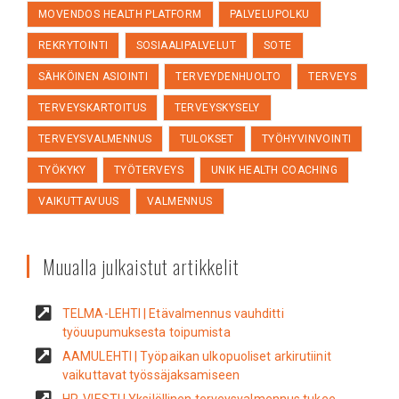
MOVENDOS HEALTH PLATFORM
PALVELUPOLKU
REKRYTOINTI
SOSIAALIPALVELUT
SOTE
SÄHKÖINEN ASIOINTI
TERVEYDENHUOLTO
TERVEYS
TERVEYSKARTOITUS
TERVEYSKYSELY
TERVEYSVALMENNUS
TULOKSET
TYÖHYVINVOINTI
TYÖKYKY
TYÖTERVEYS
UNIK HEALTH COACHING
VAIKUTTAVUUS
VALMENNUS
Muualla julkaistut artikkelit
TELMA-LEHTI | Etävalmennus vauhditti
työuupumuksesta toipumista
AAMULEHTI | Työpaikan ulkopuoliset arkirutiinit
vaikuttavat työssäjaksamiseen
HR-VIESTI | Yksilöllinen terveysvalmennus tukee