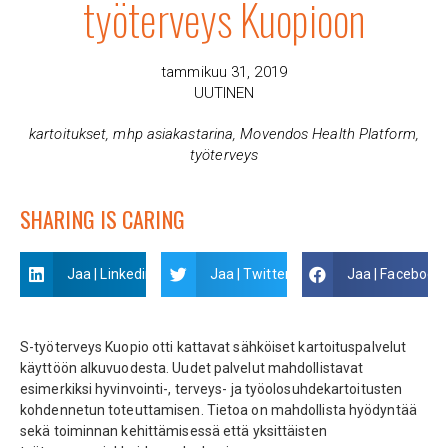
työterveys Kuopioon
tammikuu 31, 2019
UUTINEN
kartoitukset
,
mhp asiakastarina
,
Movendos Health Platform
,
työterveys
SHARING IS CARING
Jaa | Linkedin
Jaa | Twitter
Jaa | Facebook
S-työterveys Kuopio otti kattavat sähköiset kartoituspalvelut
käyttöön alkuvuodesta. Uudet palvelut mahdollistavat
esimerkiksi hyvinvointi-, terveys- ja työolosuhdekartoitusten
kohdennetun toteuttamisen. Tietoa on mahdollista hyödyntää
sekä toiminnan kehittämisessä että yksittäisten