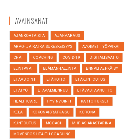
AVAINSANAT
AJANKOHTAISTA
AJANVARAUS
ARVO- JA RATKAISUKESKEISYYS
AVOIMET TYÖPAIKAT
CHAT
COACHING
COVID-19
DIGITALISAATIO
ELINTAVAT
ELÄMÄNHALLINTA
ENNALTAEHKÄISY
ETÄASIOINTI
ETÄHOITO
ETÄKUNTOUTUS
ETÄTYÖ
ETÄVALMENNUS
ETÄVASTAANOTTO
HEALTHCARE
HYVINVOINTI
KARTOITUKSET
KELA
KOKONAISRATKAISU
KORONA
KUNTOUTUS
MCOACH
MHP ASIAKASTARINA
MOVENDOS HEALTH COACHING