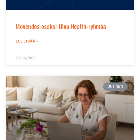
Movendos osaksi Oiva Health-ryhmää
LUE LISÄÄ »
27/06/2023
UUTINEN